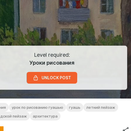
Level required:
Уроки рисования
UNLOCK POST
ния
урок по рисованию гуашью
гуашь
летний пейзаж
одской пейзаж
архитектура