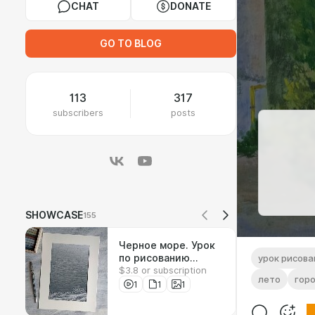
CHAT
DONATE
GO TO BLOG
113
317
subscribers
posts
SHOWCASE
155
Черное море. Урок
по рисованию
урок рисова
$3.8 or subscription
соусом
лето
гор
1
1
1