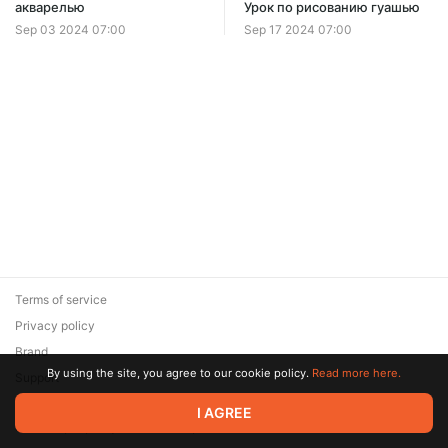
акварелью
Урок по рисованию гуашью
Sep 03 2024 07:00
Sep 17 2024 07:00
Terms of service
Privacy policy
Brand
By using the site, you agree to our cookie policy.
Read more here.
Support
© 2026 Zaya Solutions Limited. All rights reserved. All trademarks
I AGREE
are the property of their respective owners.