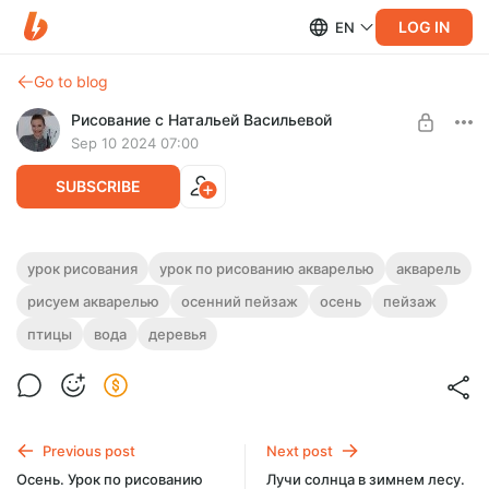
LOG IN
EN
Go to blog
Рисование с Натальей Васильевой
Sep 10 2024 07:00
SUBSCRIBE
Осенний пейзаж. Урок по рисованию
урок рисования
урок по рисованию акварелью
акварель
акварелью и цветными карандашами
рисуем акварелью
осенний пейзаж
осень
пейзаж
Level required:
Уроки рисования
На этом уроке нарисуем осенний пейзаж в смешанной
птицы
вода
деревья
технике. Продолжительность урока - 22 минуты.
UNLOCK POST
Previous post
Next post
Осень. Урок по рисованию
Лучи солнца в зимнем лесу.