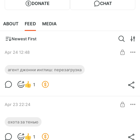
DONATE
CHAT
ABOUT
FEED
MEDIA
Newest First
Apr 24 12:48
Агент Джонни Инглиш: Перезагрузка
агент джонни инглиш: перезагрузка
Level required:
1
Рядовой
SUBSCRIBE
Apr 23 22:24
Охота за тенью
охота за тенью
Level required:
1