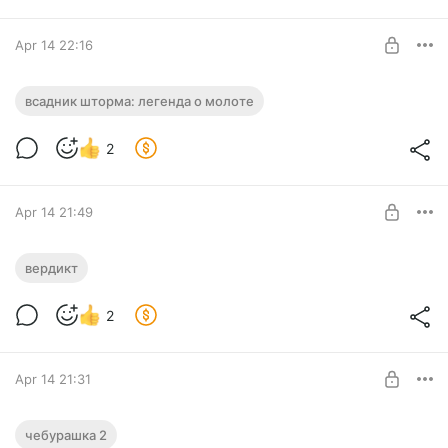
SUBSCRIBE
Apr 14 22:16
Всадник шторма: Легенда о Молоте
всадник шторма: легенда о молоте
Level required:
2
Рядовой
SUBSCRIBE
Apr 14 21:49
Вердикт
вердикт
Level required:
2
Рядовой
SUBSCRIBE
Apr 14 21:31
Чебурашка 2
чебурашка 2