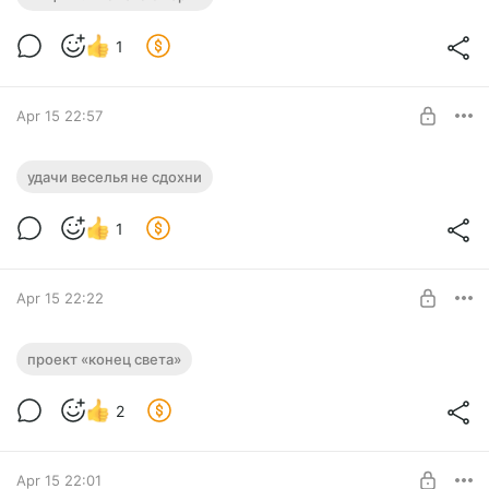
Level required:
1
Рядовой
SUBSCRIBE
Apr 15 22:57
Удачи, веселья, не сдохни
удачи веселья не сдохни
Level required:
1
Рядовой
SUBSCRIBE
Apr 15 22:22
Проект «Конец света»
проект «конец света»
Level required:
2
Рядовой
SUBSCRIBE
Apr 15 22:01