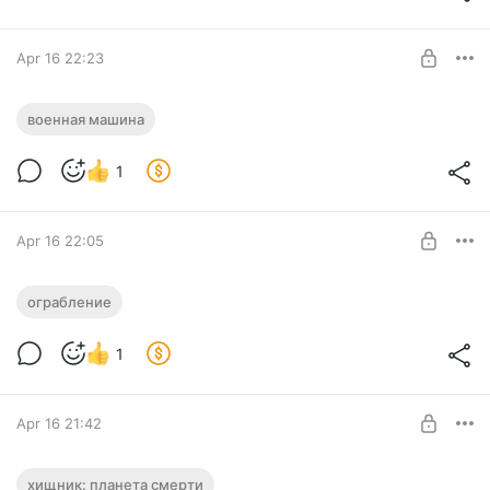
Рядовой
SUBSCRIBE
Apr 16 22:23
Военная машина
военная машина
Level required:
1
Рядовой
SUBSCRIBE
Apr 16 22:05
Ограбление
ограбление
Level required:
1
Рядовой
SUBSCRIBE
Apr 16 21:42
Хищник: Планета смерти
хищник: планета смерти