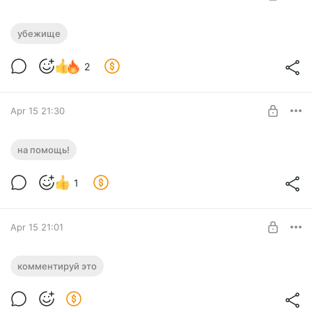
Убежище
убежище
Level required:
2
Рядовой
SUBSCRIBE
Apr 15 21:30
На помощь!
на помощь!
Level required:
1
Рядовой
SUBSCRIBE
Apr 15 21:01
Комментируй это
комментируй это
Level required:
Рядовой