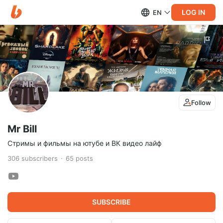
LOG IN
EN
Follow
Mr Bill
Стримы и фильмы на ютубе и ВК видео лайф
306
subscribers
65
posts
SUBSCRIBE