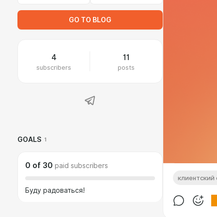
GO TO BLOG
4
11
subscribers
posts
GOALS
1
0
of
30
paid subscribers
клиентский 
Буду радоваться!