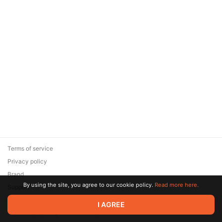
Terms of service
Privacy policy
Brand
By using the site, you agree to our cookie policy.
Read more here.
Support
© 2026 Zaya Solutions Limited. All rights reserved. All trademarks
I AGREE
are the property of their respective owners.