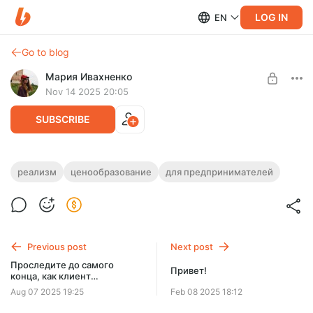
LOG IN
EN
Go to blog
Мария Ивахненко
Nov 14 2025 20:05
SUBSCRIBE
Продешевили с презой для громкой
реализм
ценообразование
для предпринимателей
конфы?
Level required:
Познавательные посты
Сколько мы взяли, сколько работали и что осталось мне
UNLOCK POST
Previous post
Next post
Проследите до самого
Привет!
конца, как клиент
использует продукт
Aug 07 2025 19:25
Feb 08 2025 18:12