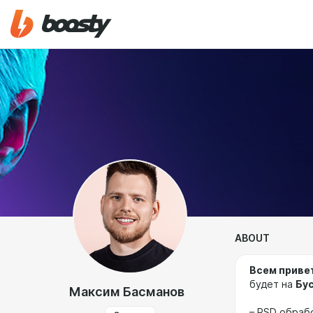
ABOUT
Всем приве
будет на
Бу
Максим Басманов
– PSD обраб