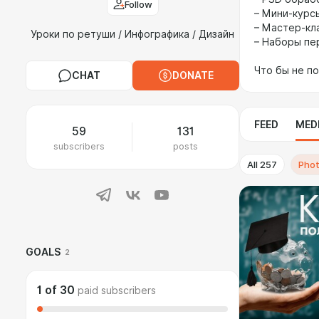
Follow
– Мини-курс
– Мастер-кл
Уроки по ретуши / Инфографика / Дизайн
– Наборы пе
Что бы не п
CHAT
DONATE
FEED
MED
59
131
subscribers
posts
All
257
Pho
GOALS
2
1
of
30
paid subscribers