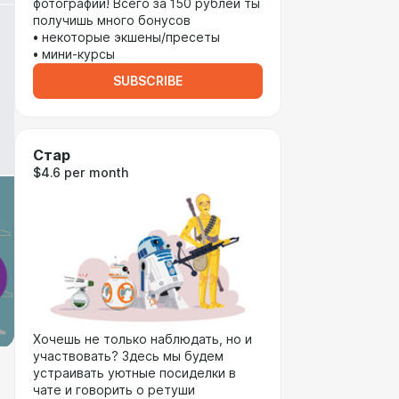
фотографий! Всего за 150 рублей ты
получишь много бонусов
• некоторые экшены/пресеты
• мини-курсы
SUBSCRIBE
Стар
$4.6 per month
Хочешь не только наблюдать, но и
участвовать? Здесь мы будем
устраивать уютные посиделки в
чате и говорить о ретуши