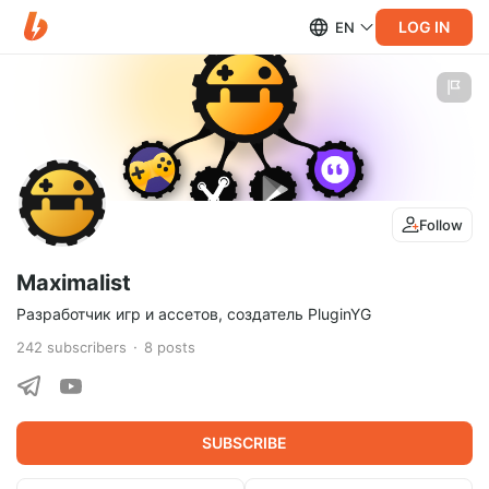
LOG IN
EN
Follow
Maximalist
Разработчик игр и ассетов, создатель PluginYG
242
subscribers
8
posts
SUBSCRIBE