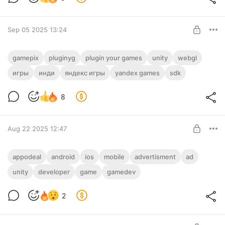
SUBSCRIBE
Sep 05 2025 13:24
GamePix платформа
gamepix
pluginyg
plugin your games
unity
webgl
игры
инди
яндекс игры
yandex games
sdk
Level required:
Полный доступ ✅
8
SUBSCRIBE
Aug 22 2025 12:47
Appodeal рекламная сеть для
appodeal
android
ios
mobile
advertisment
ad
мобильных приложений
unity
developer
game
gamedev
Level required:
Полный доступ ✅
2
SUBSCRIBE