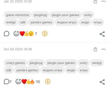
Jan 22 2025 12:30
Game Monetize платформа
game monetize
pluginyg
plugin your games
unity
webgl
sdk
yandex games
яндекс игры
инди
игры
Level required:
Полный доступ ✅
7
SUBSCRIBE
Oct 04 2024 19:36
Crazy Games платформа
crazy games
pluginyg
plugin your games
unity
webgl
sdk
yandex games
яндекс игры
инди
игры
Level required:
Полный доступ ✅
7
10
SUBSCRIBE