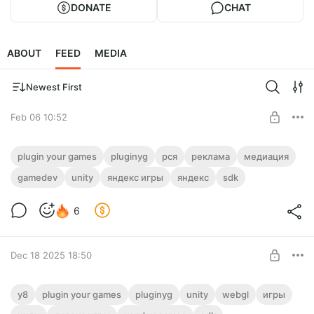
DONATE
CHAT
ABOUT
FEED
MEDIA
Newest First
Feb 06 10:52
Yandex Mobile ADS (РСЯ для
plugin your games
pluginyg
рся
реклама
медиация
Android/IOS)
gamedev
unity
яндекс игры
яндекс
sdk
Level required:
Реклама для мобильных устройств. Подключайте
Полный доступ ✅
рекламную сеть РСЯ и любые другие рекламные сети с
6
помощью медиации от Яндекса.
SUBSCRIBE
Dec 18 2025 18:50
Y8 платформа
y8
plugin your games
pluginyg
unity
webgl
игры