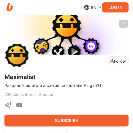
LOG IN
EN
Follow
Maximalist
Разработчик игр и ассетов, создатель PluginYG
239
subscribers
8
posts
SUBSCRIBE