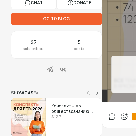
CHAT
DONATE
GO TO BLOG
27
5
subscribers
posts
SHOWCASE
4
Конспекты по
обществознанию
$12.7
ЕГЭ-2026