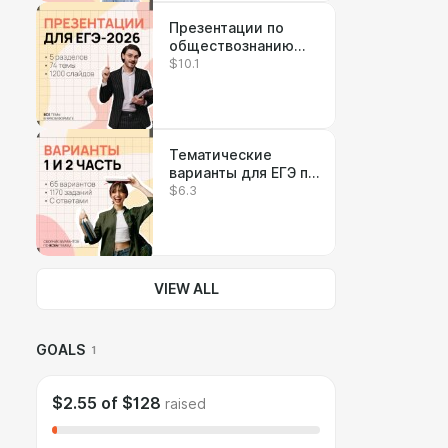
Презентации по
обществознанию
$10.1
ЕГЭ-2026
Тематические
варианты для ЕГЭ по
$6.3
обществознанию
VIEW ALL
GOALS
1
$2.55
of
$128
raised