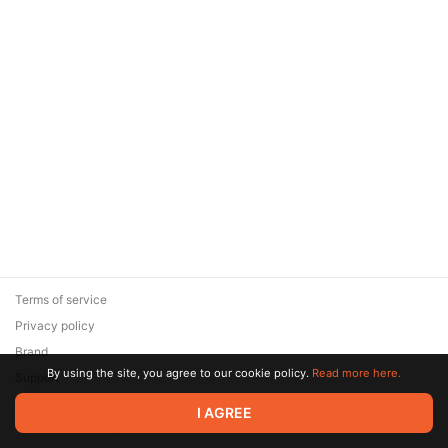
Terms of service
Privacy policy
Brand
By using the site, you agree to our cookie policy.
Read more here.
Support
© 2026 Zaya Solutions Limited. All rights reserved. All trademarks
I AGREE
are the property of their respective owners.