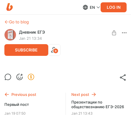
LOG IN
EN
Go to blog
Дневник ЕГЭ
Jan 21 13:34
SUBSCRIBE
Конспекты по обществознанию
ЕГЭ-2026
Post is available after purchase
Вся теория, которая может вам понадобится на экзамене
BUY FOR $13
по обществознанию в конспектах, которые были
Previous post
Next post
составлены по лучшим учебным пособиям.
Презентации по
Первый пост
обществознанию ЕГЭ-2026
Jan 19 07:50
Jan 21 13:43