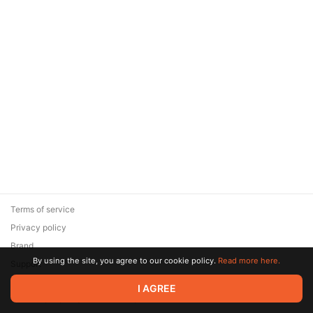
Terms of service
Privacy policy
Brand
By using the site, you agree to our cookie policy.
Read more here.
Support
© 2026 Zaya Solutions Limited. All rights reserved. All trademarks
I AGREE
are the property of their respective owners.