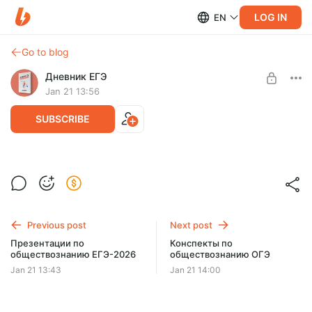
LOG IN
EN
Go to blog
Дневник ЕГЭ
Jan 21 13:56
SUBSCRIBE
Тематические варианты для ЕГЭ по
обществознанию
Post is available after purchase
Комплект тематических вариантов для ЕГЭ: задания с
BUY FOR $6.4
экзамена, ответы, соответствует ЕГЭ-2026
Previous post
Next post
Презентации по
Конспекты по
обществознанию ЕГЭ-2026
обществознанию ОГЭ
Jan 21 13:43
Jan 21 14:00