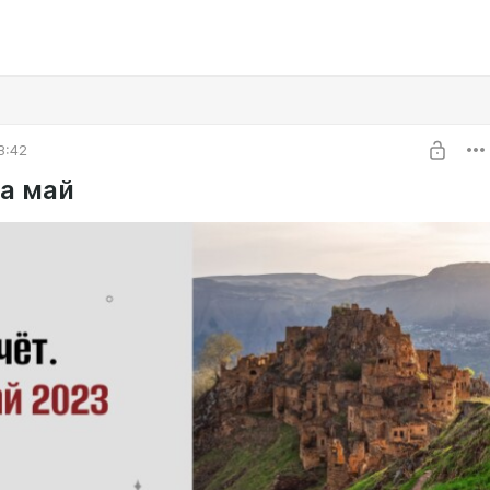
8:42
за май