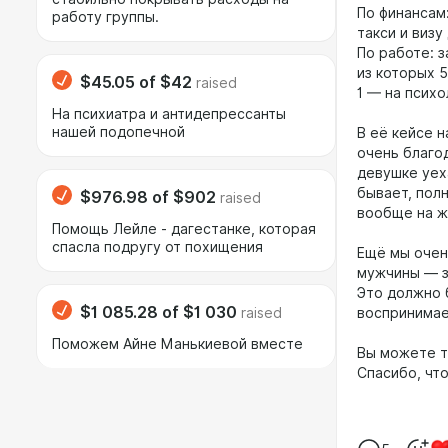
По финансам:
работу группы.
такси и визу
По работе: 
из которых 
$45.05
of
$42
raised
1 — на псих
На психиатра и антидепрессанты
нашей подопечной
В её кейсе н
очень благо
девушке уеха
бывает, полн
$976.98
of
$902
raised
вообще на ж
Помощь Лейле - дагестанке, которая
спасла подругу от похищения
Ещё мы очен
мужчины — з
Это должно 
$1 085.28
of
$1 030
raised
воспринимае
Поможем Айне Манькиевой вместе
Вы можете т
Спасибо, что