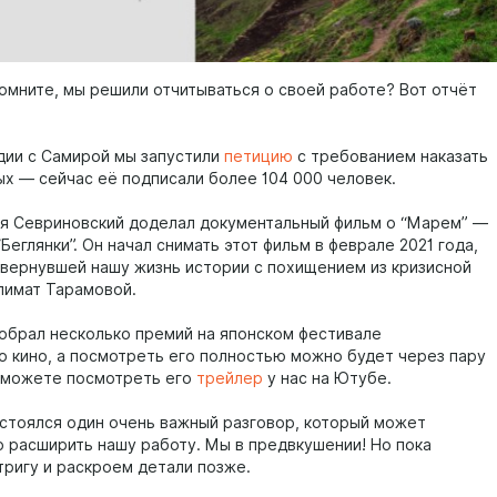
помните, мы решили отчитываться о своей работе? Вот отчёт
дии с Самирой мы запустили
петицию
с требованием наказать
ых — сейчас её подписали более 104 000 человек.
я Севриновский доделал документальный фильм о “Марем” —
Беглянки”. Он начал снимать этот фильм в феврале 2021 года,
вернувшей нашу жизнь истории с похищением из кризисной
лимат Тарамовой.
обрал несколько премий на японском фестивале
о кино, а посмотреть его полностью можно будет через пару
ы можете посмотреть его
трейлер
у нас на Ютубе.
остоялся один очень важный разговор, который может
 расширить нашу работу. Мы в предвкушении! Но пока
тригу и раскроем детали позже.