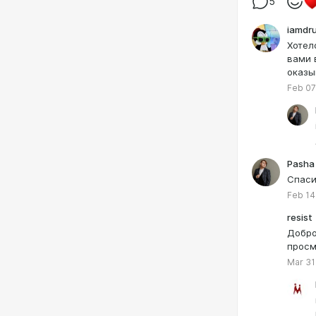
5
iamdr
Хотел
вами 
оказы
Feb 07
Pasha 
Спаси
Feb 14
resist
Добро
просм
Mar 31