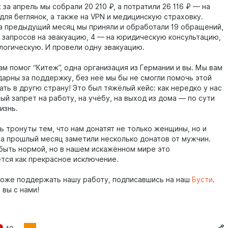
 за апрель мы собрали 20 210 ₽, а потратили 26 116 ₽ — на
 для беглянок, а также на VPN и медицинскую страховку.
за предыдущий месяц мы приняли и обработали 19 обращений,
5 запросов на эвакуацию, 4 — на юридическую консультацию,
ологическую. И провели одну эвакуацию.
ам помог “Китеж”, одна организация из Германии и вы. Мы вам
дарны за поддержку, без неё мы бы не смогли помочь этой
ть в другю страну! Это был тяжёлый кейс: как нередко у нас
ый запрет на работу, на учёбу, на выход из дома — по сути
изнь.
ь тронуты тем, что нам донатят не только женщины, но и
а прошлый месяц заметили несколько донатов от мужчин.
быть нормой, но в нашем искажённом мире это
тся как прекрасное исключение.
оже поддержать нашу работу, подписавшись на наш
Бусти
.
 вы с нами!