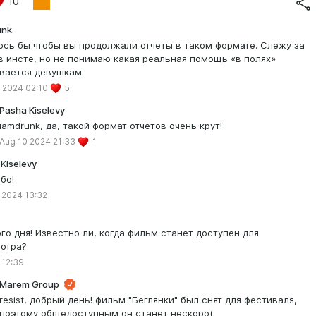
10
unk
ось бы чтобы вы продолжали отчеты в таком формате. Слежу за
в инсте, но не понимаю какая реальная помощь «в полях»
вается девушкам.
 2024 02:10
5
Pasha Kiselevy
iamdrunk, да, такой формат отчётов очень крут!
Aug 10 2024 21:33
1
Kiselevy
бо!
 2024 13:32
го дня! Известно ли, когда фильм станет доступен для
отра?
 12:39
Marem Group
resist, добрый день! фильм "Беглянки" был снят для фестиваля,
поэтому общедоступным он станет нескоро(