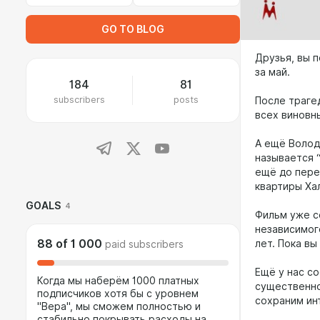
GO TO BLOG
Друзья, вы 
за май.
184
81
subscribers
posts
После траге
всех виновн
А ещё Волод
называется “
ещё до пере
квартиры Ха
GOALS
4
Фильм уже с
независимог
88
of
1 000
лет. Пока в
paid subscribers
Ещё у нас с
Когда мы наберём 1000 платных
существенно
подписчиков хотя бы с уровнем
сохраним ин
"Вера", мы сможем полностью и
стабильно покрывать расходы на