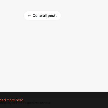
Go to all posts
ead more here.
 property of their respective owners.