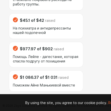
работу группы.
$45.1
of
$42
raised
На психиатра и антидепрессанты
нашей подопечной
$977.97
of
$902
raised
Помощь Лейле - дагестанке, которая
спасла подругу от похищения
$1 086.37
of
$1 031
raised
Поможем Айне Манькиевой вместе
By using the site, you agree to our cookie policy.
R
© 2026 Zaya Solutions Limited. All rights reserved. All trademarks are the