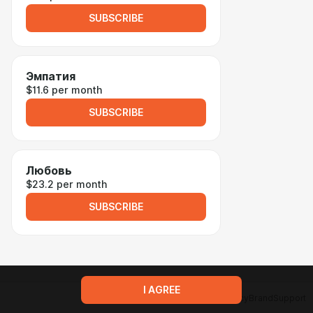
SUBSCRIBE
Эмпатия
$11.6 per month
SUBSCRIBE
Любовь
$23.2 per month
SUBSCRIBE
I AGREE
Terms of service
Privacy policy
Brand
Support