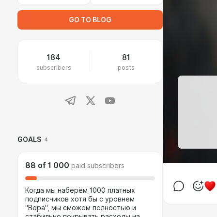
GO TO BLOG
184
81
subscribers
posts
GOALS
4
88
of
1 000
paid subscribers
Когда мы наберём 1000 платных
подписчиков хотя бы с уровнем
"Вера", мы сможем полностью и
стабильно покрывать расходы на