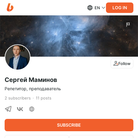
LOG IN
EN
Follow
Сергей Маминов
Репетитор, преподаватель
2
subscribers
11
posts
SUBSCRIBE