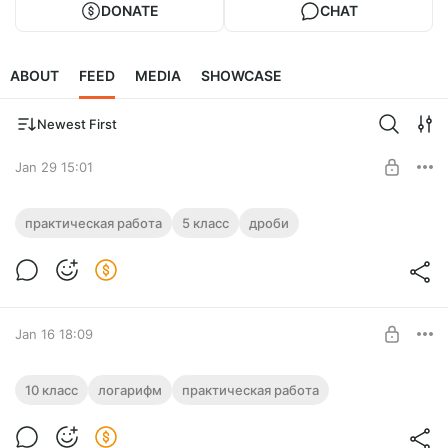
DONATE
CHAT
ABOUT
FEED
MEDIA
SHOWCASE
Newest First
Jan 29 15:01
Проверка знаний по действиям с
практическая работа
5 класс
дроби
дробями
Level required:
Проверка знаний по действиям с дробями, 4 варианта, по 5
Приоритет
заданий с ответами
SUBSCRIBE
Jan 16 18:09
Свойства логарифмов
10 класс
логарифм
практическая работа
Проверочная работа по свойствам логарифмов на 4
Level required:
варианта, на 5-10 минут, с ответами