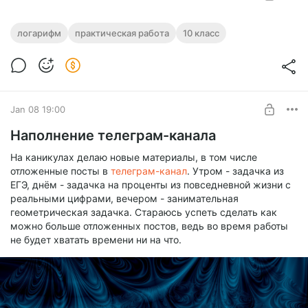
Логарифм числа. Свойства логарифма.
логарифм
практическая работа
10 класс
Карточки
Level required:
Логарифм числа. Свойства логарифма. Карточки с
Приоритет
практическими заданиями на 10 вариантов, по 10 заданий,
с ответами.
SUBSCRIBE
Jan 08 19:00
Наполнение телеграм-канала
На каникулах делаю новые материалы, в том числе
отложенные посты в
телеграм-канал
. Утром - задачка из
ЕГЭ, днём - задачка на проценты из повседневной жизни с
реальными цифрами, вечером - занимательная
геометрическая задачка. Стараюсь успеть сделать как
можно больше отложенных постов, ведь во время работы
не будет хватать времени ни на что.