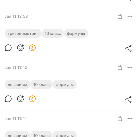
Стандарт
SUBSCRIBE
Jan 11 12:58
Тригонометрические формулы
тригонометрия
10 класс
формулы
Level required:
Стандарт
SUBSCRIBE
Jan 11 11:42
Логарифмические формулы с
логарифм
10 класс
формулы
примерами
Level required:
Логарифмические формулы с примерами для распечатки
Приоритет
SUBSCRIBE
Jan 11 11:41
Логарифмические формулы
логарифм
10 класс
формулы