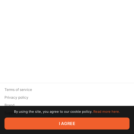
Terms of service
Privacy policy
Brand
By using the site, you agree to our cookie policy.
Read more here.
Support
© 2026 Zaya Solutions Limited. All rights reserved. All trademarks
I AGREE
are the property of their respective owners.