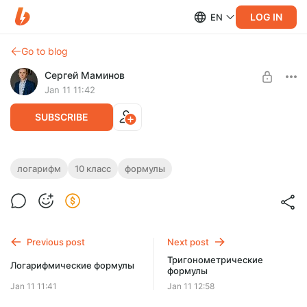
LOG IN
EN
Go to blog
Сергей Маминов
Jan 11 11:42
SUBSCRIBE
Логарифмические формулы с
логарифм
10 класс
формулы
примерами
Level required:
Приоритет
Логарифмические формулы с примерами для распечатки
SUBSCRIBE
Previous post
Next post
Тригонометрические
Логарифмические формулы
формулы
Jan 11 11:41
Jan 11 12:58