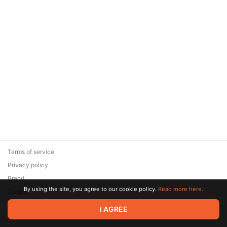
Terms of service
Privacy policy
Brand
By using the site, you agree to our cookie policy.
Read more here.
Support
© 2026 Zaya Solutions Limited. All rights reserved. All trademarks
I AGREE
are the property of their respective owners.