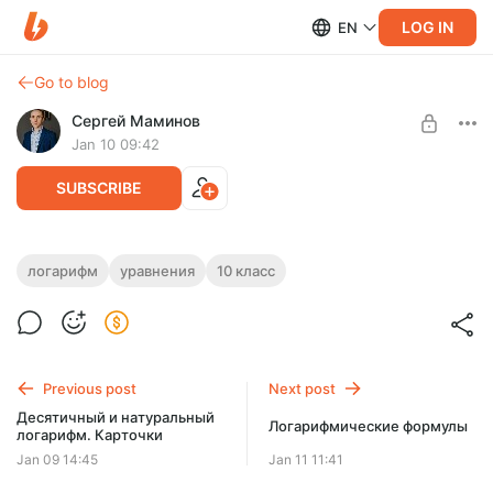
LOG IN
EN
Go to blog
Сергей Маминов
Jan 10 09:42
SUBSCRIBE
Логарифмические уравнения. Карточки
логарифм
уравнения
10 класс
Level required:
Логарифмические уравнения. Карточки с практическими
Приоритет
заданиями на 10 вариантов, по 10 заданий, с ответами.
SUBSCRIBE
Previous post
Next post
Десятичный и натуральный
Логарифмические формулы
логарифм. Карточки
Jan 09 14:45
Jan 11 11:41