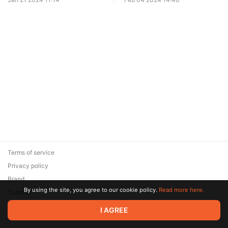
Terms of service
Privacy policy
Brand
By using the site, you agree to our cookie policy.
Read more here.
Support
© 2026 Zaya Solutions Limited. All rights reserved. All trademarks
I AGREE
are the property of their respective owners.