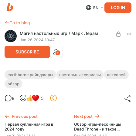
LOG IN
EN
Go to blog
Магия настольных игр / Марк Лерам
Jan 26 2024 10:47
SUBSCRIBE
Earthborne Рейнджеры - настольный
earthborne рейнджеры
настольные сериалы
летсплей
сериал
обзор
Level required:
Зритель
Проходим игру Earthborne Rangers в формате настольного
сериала. Архив всех видео по игре.
8
5
SUBSCRIBE
Previous post
Next post
Первая купленная игра в
Обзор игры-песочницы
2024 году
Dead Throne - и такое
бывает!
Jan 21 2024 11:14
Feb 04 2024 14:46