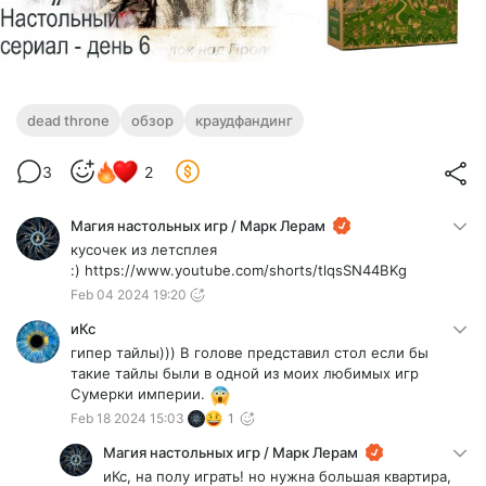
dead throne
обзор
краудфандинг
3
2
Магия настольных игр / Марк Лерам
кусочек из летсплея
:) https://www.youtube.com/shorts/tlqsSN44BKg
Feb 04 2024 19:20
иКс
гипер тайлы))) В голове представил стол если бы
такие тайлы были в одной из моих любимых игр
Сумерки империи.
Feb 18 2024 15:03
1
Магия настольных игр / Марк Лерам
иКс, на полу играть! но нужна большая квартира,