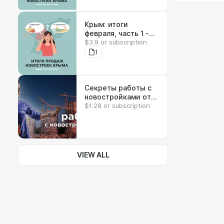
Крым: итоги
февраля, часть 1 -
$3.9 or subscription
апартаменты
1
Секреты работы с
новостройками от
$1.28 or subscription
Аякс. Екатерина
Лихобицкая
VIEW ALL