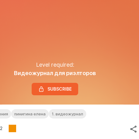
Level required:
Видеожурнал для риэлторов
SUBSCRIBE
ения
пинигина елена
1. видеожурнал
2