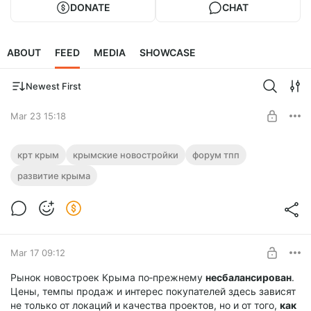
DONATE
CHAT
ABOUT
FEED
MEDIA
SHOWCASE
Newest First
Mar 23 15:18
КРТ в Крыму без прикрас: что реально
крт крым
крымские новостройки
форум тпп
сказал Минстрой - ответы на острые
развитие крыма
вопросы
Level required:
Крымский метр
На форуме Александр Игумнов (МинЖилПолитики и
стройнадзор РК) ответил на вопросы — про новые КРТ,
UNLOCK POST
Симферополь, Керчь и права собственников
Mar 17 09:12
Рынок новостроек Крыма по‑прежнему
несбалансирован
.
Цены, темпы продаж и интерес покупателей здесь зависят
не только от локаций и качества проектов, но и от того,
как