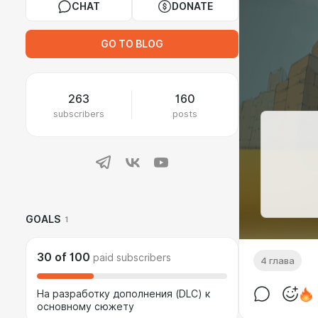
CHAT
DONATE
GO TO BLOG
263
160
subscribers
posts
GOALS
1
30
of
100
paid subscribers
4 глава
На разработку дополнения (DLC) к
основному сюжету