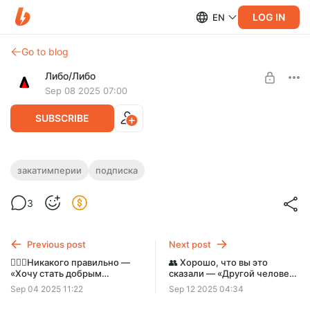
LOG IN
EN
Go to blog
Либо/Либо
Sep 08 2025 07:00
SUBSCRIBE
🏛Закат империи — Иван Сикорский
закатимперии
подписка
против африканцев и украинцев
Level required:
3
350₽ в месяц
Иван Сикорский обосновывает суды Линча, измеряет
череп Александра Пушкина, издевается над словом
SUBSCRIBE
«украинский» и молчит по поводу удмуртов.
Previous post
Next post
🙅🏼‍♀️Никакого правильно —
👥 Хорошо, что вы это
«Хочу стать добрым
сказали — «Другой человек
зданием». Бонус в открытом
— не кофемашина с
Sep 04 2025 11:22
Sep 12 2025 04:34
доступе
кнопками». Как найти
нового партнера?