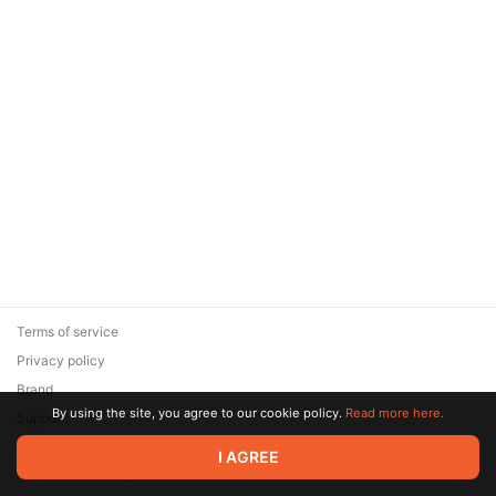
Terms of service
Privacy policy
Brand
By using the site, you agree to our cookie policy.
Read more here.
Support
© 2026 Zaya Solutions Limited. All rights reserved. All trademarks
I AGREE
are the property of their respective owners.