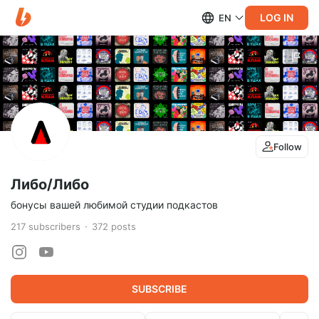
LOG IN
EN
Follow
Либо/Либо
бонусы вашей любимой студии подкастов
217
subscribers
372
posts
SUBSCRIBE