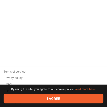
Terms of service
Privacy policy
Brand
By using the site, you agree to our cookie policy.
Read more here.
Support
© 2026 Zaya Solutions Limited. All rights reserved. All trademarks
I AGREE
are the property of their respective owners.