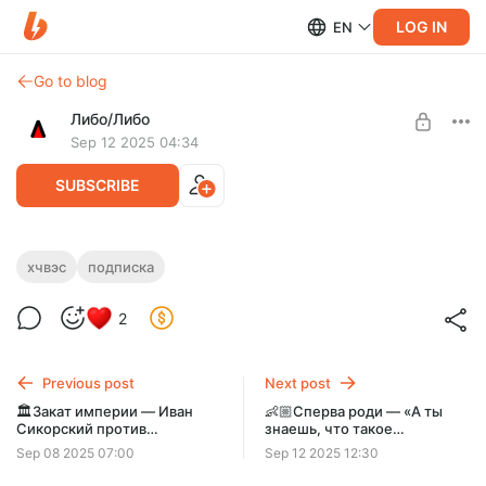
LOG IN
EN
Go to blog
Либо/Либо
Sep 12 2025 04:34
SUBSCRIBE
👥 Хорошо, что вы это сказали —
хчвэс
подписка
«Другой человек — не кофемашина с
Level required:
2
кнопками». Как найти нового партнера?
350₽ в месяц
Второй бонусный выпуск «Хорошо, что вы это сказали».
SUBSCRIBE
Психотерапевтки Марина Травкова и Полина Солдатова
Previous post
Next post
отвечают на вопросы о сексе и
🏛Закат империи — Иван
👶🏼Сперва роди — «А ты
Сикорский против
знаешь, что такое
африканцев и украинцев
вотерклозет?». Всратый
Sep 08 2025 07:00
Sep 12 2025 12:30
бонус