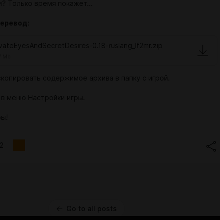
? Только время покажет...
перевод:
ivateEyesAndSecretDesires-0.18-ruslang_lf2mr.zip
7 Mb
скопировать содержимое архива в папку с игрой.
 в меню Настройки игры.
ры!
2
Go to all posts