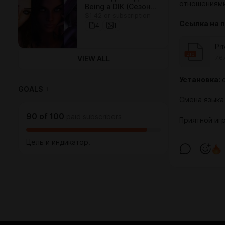
отношениями
Being a DIK (Сезон
$1.42 or subscription
1/2) для Steam/GOG
Ссылка на 
4
1
Pr
zip
7.6
VIEW ALL
Установка:
GOALS
1
Смена языка
90
of
100
paid subscribers
Приятной иг
Цель и индикатор.