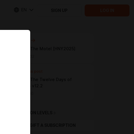
EN
SIGN UP
LOG IN
Next post
Перевод The Motel [HNY2025]
Mar 05 10:02
Previous post
Перевод The Twelve Days of
Christmas v12.2
Jan 19 12:30
SUBSCRIPTION LEVELS
3
GIFT A SUBSCRIPTION