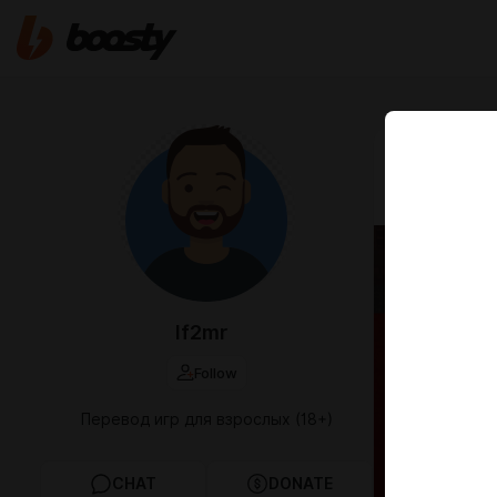
Feb 16 10:07
Перевод
lf2mr
Follow
Перевод игр для взрослых (18+)
CHAT
DONATE