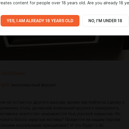
eates content for people over 18 years old. Are you already 18 ye
YES, I AM ALREADY 18 YEARS OLD
NO, I'M UNDER 18
:
DS23Games
а ф95
(англоязычный форум)
ев не остается другого выхода, кроме как пойти на сделку с
временно стать дочерней компанией крупного конкурента,
тективное агентство оказывается под угрозой закрытия. Но
х нового босса скрытые мотивы? Придется ли нашим героям
 своими моральными принципами? И что будет с их