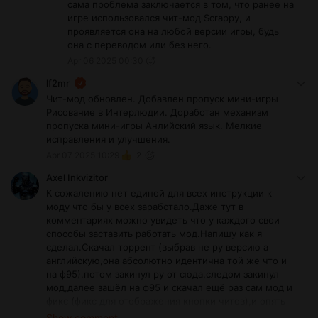
сама проблема заключается в том, что ранее на
игре использовался чит-мод Scrappy, и
проявляется она на любой версии игры, будь
она с переводом или без него.
Apr 06 2025 00:30
lf2mr
Чит-мод обновлен. Добавлен пропуск мини-игры
Рисование в Интерлюдии. Доработан механизм
пропуска мини-игры Анлийский язык. Мелкие
исправления и улучшения.
Apr 07 2025 10:29
2
Axel Inkvizitor
К сожалению нет единой для всех инструкции к
моду что бы у всех заработало.Даже тут в
комментариях можно увидеть что у каждого свои
способы заставить работать мод.Напишу как я
сделал.Скачал торрент (выбрав не ру версию а
английскую,она абсолютно идентична той же что и
на ф95).потом закинул ру от сюда,следом закинул
мод,далее зашёл на ф95 и скачал ещё раз сам мод и
фикс (фикс для отображения кнопки читов),и опять
же следом закинул в папку игры.И всё заработало
Show comment