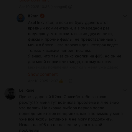
кнопка есть,мод и игра на русском.
Apr 10 2025 10:36
(changed)
lf2mr
Axel Inkvizitor, я пока не буду удалять этот
вредный комментарий, а в очередной раз
подчеркну, что ставить всякие другие читы,
фиксы и прочие файлы, не представленные у
меня в блоге - это плохая идея, которая ведет
только к всяким неприятностям.
Я знаю, что там за фикс кнопки на ф95, но он не
для моей версии чит-мода, потому как сам
механизм появления кнопки у меня уже давно
изменен и он совершенно другой. После этого
Show comment
фикса кнопка может явиться на экран, потому
Apr 10 2025 12:07
1
как само имя кнопки не было изменено в моей
версии мода и оно совпадает с другим модом,
Le_Rane
но сам файл этого фикса просто ломает все
Привет, дорогой lf2mr. Спасибо тебе за твою
функции, заложенные мной в работу этой
работу)) У меня тут возникла проблема и я не знаю
кнопки.
что делать. На экране выбора перков после
А большинство, у кого в комментария выше что-
подведения итогов вечеринки, как я понимаю у меня
то не работало, и которые обратились ко мне
уже всё якобы активно и я не могу продолжить.
личным сообщением, смогли и без всяких
Искал, на ф95 но не нашел ни у кого такой
ухищрений решить проблему, а сама проблема
проблемы