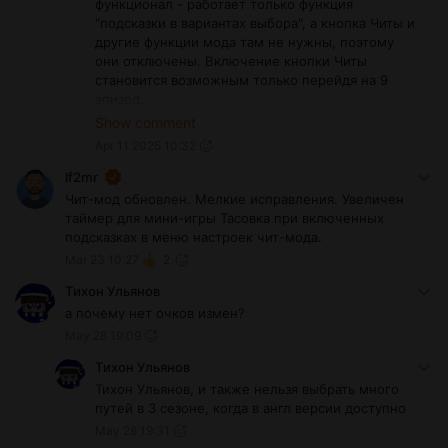
функционал - работает только функция
"подсказки в вариантах выбора", а кнопка Читы и
другие функции мода там не нужны, поэтому
они отключены. Включение кнопки Читы
становится возможным только перейдя на 9
эпизод.
С тем фиксом кнопка работать будет, но не так,
Show comment
как задумывалось мною. Как минимум, она не
Apr 11 2025 10:32
будет скрываться в разные моменты игры, будет
наезжать на мини карту в свободных
lf2mr
перемещениях,...
Чит-мод обновлен. Мелкие исправления. Увеличен
Чтобы удалить фикс, надо удалить файл фикса и
таймер для мини-игры Тасовка при включенных
файл с тем же именем, но с расширением .rpyc.
подсказках в меню настроек чит-мода.
И если есть желание пообщаться на эту тему,
Mar 23 10:27
2
особенно, если есть какие-то проблемы с чит-
модом, то прошу писать мне личным
Тихон Ульянов
сообщением, чтобы не захламлять публичные
а почему нет очков измен?
комментарии.
May 28 19:09
Тихон Ульянов
Тихон Ульянов, и также нельзя выбрать много
путей в 3 сезоне, когда в англ версии доступно
May 28 19:31