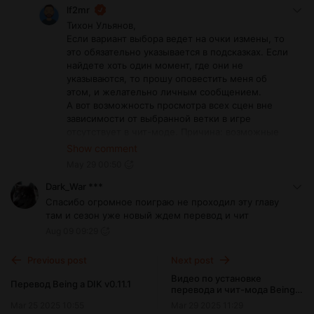
lf2mr
Тихон Ульянов,
Если вариант выбора ведет на очки измены, то
это обязательно указывается в подсказках. Если
найдете хоть один момент, где они не
указываются, то прошу оповестить меня об
этом, и желательно личным сообщением.
А вот возможность просмотра всех сцен вне
зависимости от выбранной ветки в игре
отсутствует в чит-моде. Причина: возможные
критические ошибки в сейвах, с которыми у
Show comment
меня нет никакого желания разбираться при
May 29 00:50
обращениях пользователей. В начальных
версиях чит-мода была такая возможность, но
Dark_War ***
впоследствии удалена по указанной выше
Спасибо огромное поиграю не проходил эту главу
причине.
там и сезон уже новый ждем перевод и чит
Aug 09 09:29
Previous post
Next post
Видео по установке
Перевод Being a DIK v0.11.1
перевода и чит-мода Being a
DIK
Mar 25 2025 10:55
Mar 29 2025 11:29