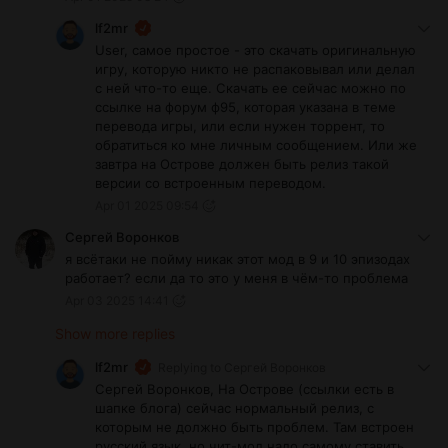
lf2mr
User, самое простое - это скачать оригинальную
игру, которую никто не распаковывал или делал
с ней что-то еще. Скачать ее сейчас можно по
ссылке на форум ф95, которая указана в теме
перевода игры, или если нужен торрент, то
обратиться ко мне личным сообщением. Или же
завтра на Острове должен быть релиз такой
версии со встроенным переводом.
Apr 01 2025 09:54
Сергей Воронков
я всётаки не пойму никак этот мод в 9 и 10 эпизодах
работает? если да то это у меня в чём-то проблема
Apr 03 2025 14:41
Show more replies
lf2mr
Replying to
Сергей Воронков
Сергей Воронков, На Острове (ссылки есть в
шапке блога) сейчас нормальный релиз, с
которым не должно быть проблем. Там встроен
русский язык, но чит-мод надо самому ставить,