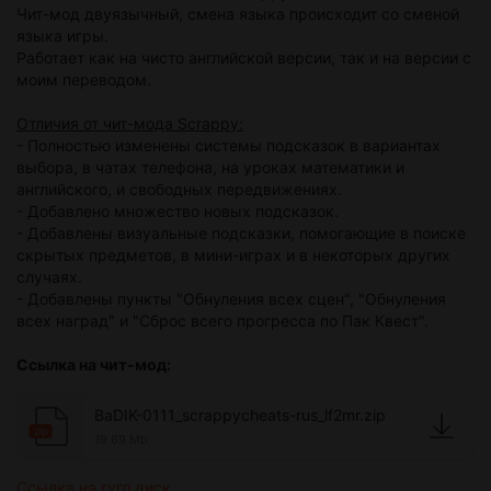
Чит-мод двуязычный, смена языка происходит со сменой
языка игры.
Работает как на чисто английской версии, так и на версии с
моим переводом.
Отличия от чит-мода Scrappy:
- Полностью изменены системы подсказок в вариантах
выбора, в чатах телефона, на уроках математики и
английского, и свободных передвижениях.
- Добавлено множество новых подсказок.
- Добавлены визуальные подсказки, помогающие в поиске
скрытых предметов, в мини-играх и в некоторых других
случаях.
- Добавлены пункты "Обнуления всех сцен", "Обнуления
всех наград" и "Сброс всего прогресса по Пак Квест".
Ссылка на чит-мод
:
BaDIK-0111_scrappycheats-rus_lf2mr.zip
zip
19.69 Mb
Ссылка на гугл диск