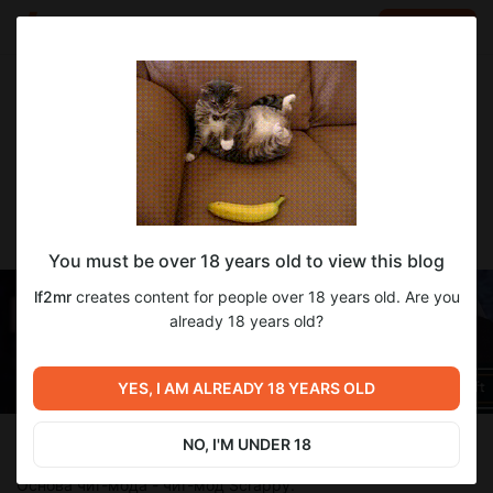
LOG IN
EN
Go to blog
lf2mr
Mar 28 2025 14:32
SUBSCRIBE
Чит-мод для Being a DIK v0.11.1 (Сезон 3)
You must be over 18 years old to view this blog
lf2mr
creates content for people over 18 years old. Are you
already 18 years old?
YES, I AM ALREADY 18 YEARS OLD
NO, I'M UNDER 18
О чит-моде:
Основа чит-мода - чит-мод Scrappy.