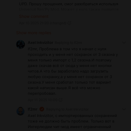
в большинстве заключалась в лишних файлах в
UPD. Прошу прощения, смог разобраться используя
папке игры.
Universal Ren'Py Mod. Может у кого также появится
Я внимательно отслеживаю на нескольких
такая проблема через Search ищем perk и правим 1
Show comment
ресурсах сообщения по поводу моей версии
из 12 на false
Apr 10 2025 21:20
(changed)
чит-мода, и могу сказать, что проблем с ним
нет.
Show more replies
Axel Inkvizitor
Replying to
lf2mr
lf2mr, Проблема в том что я начал с нуля
проходить и у меня нет сохранок от 3 сезона у
меня только импорт с 1,2 сезона.И поэтому
даже скачав всё от сюда у меня нет кнопки
читов.А что бы заработало надо загрузить
любую сохранку,а у меня нет сохранок от 3
сезона.У меня сработал только тот вариант
какой написан выше.Я всё что можно
перепробовал.
Apr 11 2025 10:00
lf2mr
Replying to
Axel Inkvizitor
Axel Inkvizitor, с импортированных сохранений
тоже не должно быть проблем. Только вот в
Интерлюдии чит-мод имеет ограниченный