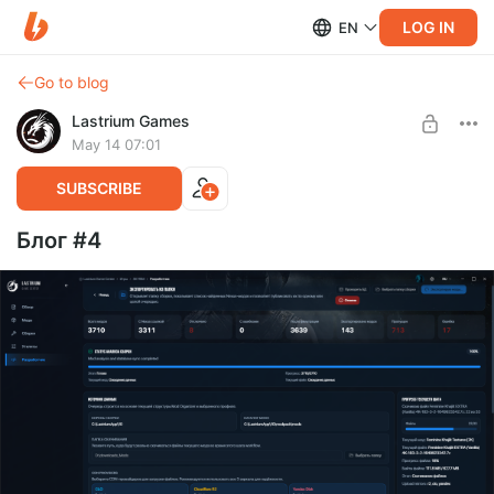
LOG IN
EN
Go to blog
Lastrium Games
May 14 07:01
SUBSCRIBE
Блог #4