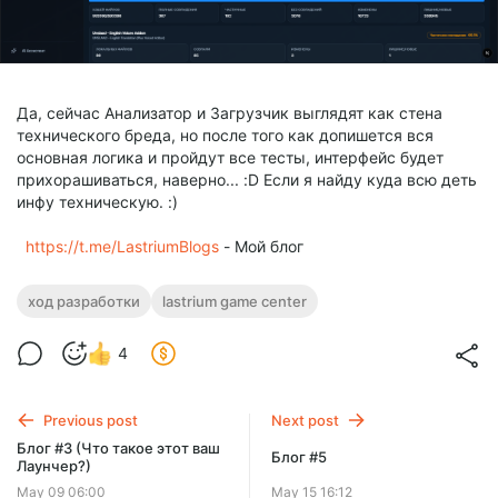
Да, сейчас Анализатор и Загрузчик выглядят как стена
технического бреда, но после того как допишется вся
основная логика и пройдут все тесты, интерфейс будет
прихорашиваться, наверно... :D Если я найду куда всю деть
инфу техническую. :)
https://t.me/LastriumBlogs
- Мой блог
ход разработки
lastrium game center
4
Previous post
Next post
Блог #3 (Что такое этот ваш
Блог #5
Лаунчер?)
May 09 06:00
May 15 16:12