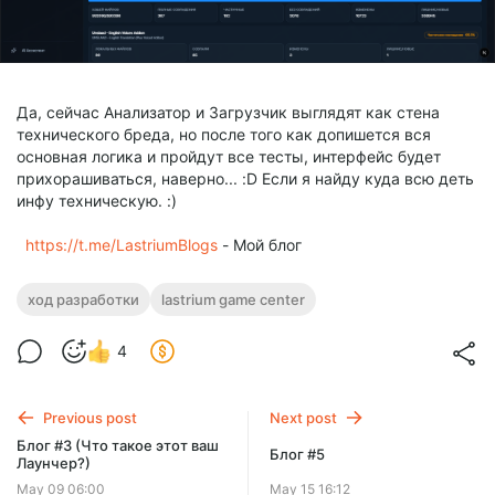
Да, сейчас Анализатор и Загрузчик выглядят как стена
технического бреда, но после того как допишется вся
основная логика и пройдут все тесты, интерфейс будет
прихорашиваться, наверно... :D Если я найду куда всю деть
инфу техническую. :)
https://t.me/LastriumBlogs
- Мой блог
ход разработки
lastrium game center
4
Previous post
Next post
Блог #3 (Что такое этот ваш
Блог #5
Лаунчер?)
May 09 06:00
May 15 16:12