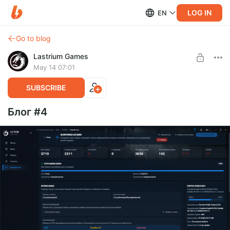
LOG IN
EN
Go to blog
Lastrium Games
May 14 07:01
SUBSCRIBE
Блог #4