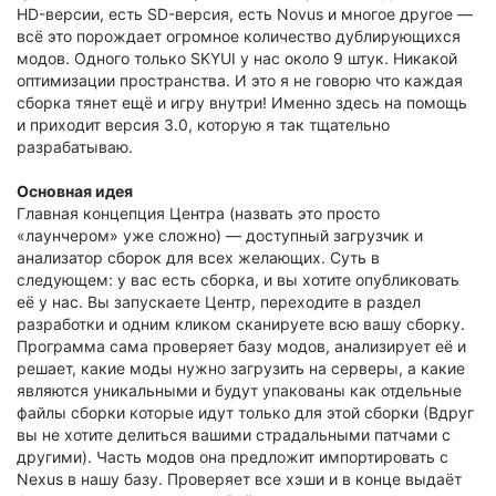
HD-версии, есть SD-версия, есть Novus и многое другое —
всё это порождает огромное количество дублирующихся
модов. Одного только SKYUI у нас около 9 штук. Никакой
оптимизации пространства. И это я не говорю что каждая
сборка тянет ещё и игру внутри! Именно здесь на помощь
и приходит версия 3.0, которую я так тщательно
разрабатываю.
Основная идея
Главная концепция Центра (назвать это просто
«лаунчером» уже сложно) — доступный загрузчик и
анализатор сборок для всех желающих. Суть в
следующем: у вас есть сборка, и вы хотите опубликовать
её у нас. Вы запускаете Центр, переходите в раздел
разработки и одним кликом сканируете всю вашу сборку.
Программа сама проверяет базу модов, анализирует её и
решает, какие моды нужно загрузить на серверы, а какие
являются уникальными и будут упакованы как отдельные
файлы сборки которые идут только для этой сборки (Вдруг
вы не хотите делиться вашими страдальными патчами с
другими). Часть модов она предложит импортировать с
Nexus в нашу базу. Проверяет все хэши и в конце выдаёт