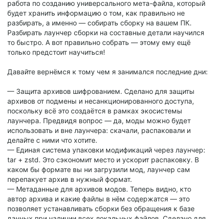
работа по созданию универсального мета-файла, который
будет хранить информацию о том, как правильно не
разбирать, а именно — собирать сборку на вашем ПК.
Разбирать лаунчер сборки на составные детали научился
то быстро. А вот правильно собрать — этому ему ещё
только предстоит научиться!
Давайте вернёмся к тому чем я занимался последние дни:
— Защита архивов шифрованием. Сделано для защиты
архивов от подмены и несанкционированного доступа,
поскольку всё это создаётся в рамках экосистемы
лаунчера. Предвидя вопрос — да, моды можно будет
использовать и вне лаунчера: скачали, распаковали и
делайте с ними что хотите.
— Единая система упаковки модификаций через лаунчер:
tar + zstd. Это сэкономит место и ускорит распаковку. В
каком бы формате вы ни загрузили мод, лаунчер сам
перепакует архив в нужный формат.
— Метаданные для архивов модов. Теперь видно, кто
автор архива и какие файлы в нём содержатся — это
позволяет устанавливать сборки без обращения к базе
данных при наличии всех локальных файлов. Сделано для