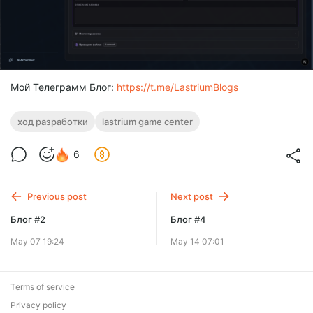
Мой Телеграмм Блог:
https://t.me/LastriumBlogs
ход разработки
lastrium game center
6
Previous post
Next post
Блог #2
Блог #4
May 07 19:24
May 14 07:01
Terms of service
Privacy policy