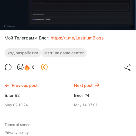
Мой Телеграмм Блог:
https://t.me/LastriumBlogs
ход разработки
lastrium game center
6
Previous post
Next post
Блог #2
Блог #4
May 07 19:24
May 14 07:01
Terms of service
Privacy policy