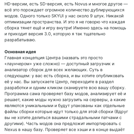
HD-версии, есть SD-версия, есть Novus и многое другое —
всё это порождает огромное количество дублирующихся
модов. Одного только SKYUI у нас около 9 штук. Никакой
оптимизации пространства. И это я не говорю что каждая
сборка тянет ещё и игру внутри! Именно здесь на помощь
и приходит версия 3.0, которую я так тщательно
разрабатываю.
Основная идея
Главная концепция Центра (назвать это просто
«лаунчером» уже сложно) — доступный загрузчик и
анализатор сборок для всех желающих. Суть в
следующем: у вас есть сборка, и вы хотите опубликовать
её у нас. Вы запускаете Центр, переходите в раздел
разработки и одним кликом сканируете всю вашу сборку.
Программа сама проверяет базу модов, анализирует её и
решает, какие моды нужно загрузить на серверы, а какие
являются уникальными и будут упакованы как отдельные
файлы сборки которые идут только для этой сборки (Вдруг
вы не хотите делиться вашими страдальными патчами с
другими). Часть модов она предложит импортировать с
Nexus в нашу базу. Проверяет все хэши и в конце выдаёт