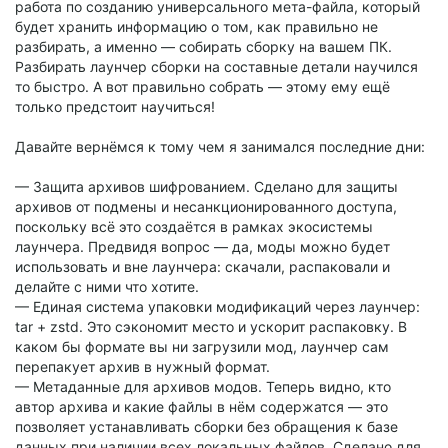
работа по созданию универсального мета-файла, который
будет хранить информацию о том, как правильно не
разбирать, а именно — собирать сборку на вашем ПК.
Разбирать лаунчер сборки на составные детали научился
то быстро. А вот правильно собрать — этому ему ещё
только предстоит научиться!
Давайте вернёмся к тому чем я занимался последние дни:
— Защита архивов шифрованием. Сделано для защиты
архивов от подмены и несанкционированного доступа,
поскольку всё это создаётся в рамках экосистемы
лаунчера. Предвидя вопрос — да, моды можно будет
использовать и вне лаунчера: скачали, распаковали и
делайте с ними что хотите.
— Единая система упаковки модификаций через лаунчер:
tar + zstd. Это сэкономит место и ускорит распаковку. В
каком бы формате вы ни загрузили мод, лаунчер сам
перепакует архив в нужный формат.
— Метаданные для архивов модов. Теперь видно, кто
автор архива и какие файлы в нём содержатся — это
позволяет устанавливать сборки без обращения к базе
данных при наличии всех локальных файлов. Сделано для