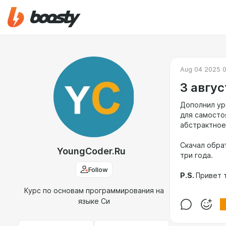
Aug 04 2025 
3 авгус
Дополнил ур
для самосто
абстрактное
Скачал обрат
YoungCoder.Ru
три года.
Follow
P.S.
Привет 
Курс по основам программирования на
языке Си