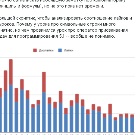
онечно бы написать небольшую заметку про комбинаторику
ринципы и формулы), но на это пока нет времени.
ольшой скриптик, чтобы анализировать соотношение лайков и
 уроков. Почему у урока про символьные строки много
онятно, но чем провинился урок про оператор присваивания
адач для программирования 5.1 -- вообще не понимаю.