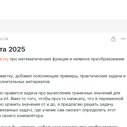
00:34
та 2025
етку
про математические функции и неявное преобразование
зметку, добавил поясняющие примеры, практические задачи и
олнительных материалов.
о нравится задача про вычисление граничных значений для
а int. Вместо того, чтобы просто написать, что в переменной
но хранить значения от и до, я предлагаю решить задачу
вязанных задач), где ученик сам сможет определить этот
я своего компилятора.