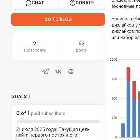
В идеале, к
CHAT
DONATE
(основные п
Написал неб
GO TO BLOG
дизлайков у
дизлайков п
или набор з
2
63
subscribers
posts
GOALS
1
0
of
1
paid subscribers
31 июля 2025 года: Текущая цель
найти первого постоянного