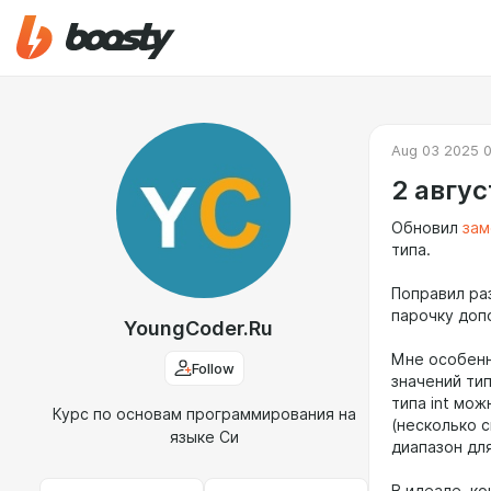
Aug 03 2025 
2 авгус
Обновил
зам
типа.
Поправил ра
парочку доп
YoungCoder.Ru
Мне особенн
Follow
значений тип
типа int мож
Курс по основам программирования на
(несколько с
языке Си
диапазон дл