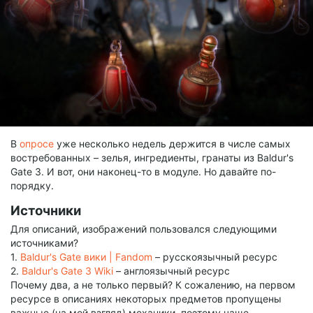
В
опросе
уже несколько недель держится в числе самых
востребованных – зелья, ингредиенты, гранаты из Baldur's
Gate 3. И вот, они наконец-то в модуле. Но давайте по-
порядку.
Источники
Для описаний, изображений пользовался следующими
источниками?
1.
Baldur's Gate вики | Fandom
– русскоязычный ресурс
2.
Baldur's Gate 3 Wiki
– англоязычный ресурс
Почему два, а не только первый? К сожалению, на первом
ресурсе в описаниях некоторых предметов пропущены
важные (на мой взгляд) механики, поэтому чаще