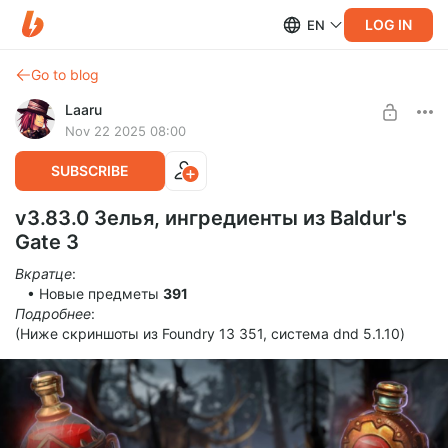
LOG IN
EN
Go to blog
Laaru
Nov 22 2025 08:00
SUBSCRIBE
v3.83.0 Зелья, ингредиенты из Baldur's
Gate 3
Вкратце
:
• Новые предметы
391
Подробнее
:
(Ниже скриншоты из Foundry 13 351, система dnd 5.1.10)