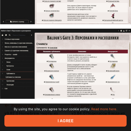
Previous post
Next post
By using the site, you agree to our cookie policy.
Read more here.
v3.82.0 Homebrew Черты из
v3.84.0 Подклассы Барда из
DND.SU
dnd.su и ttg.club
I AGREE
Nov 08 2025 08:00
Nov 29 2025 15:00