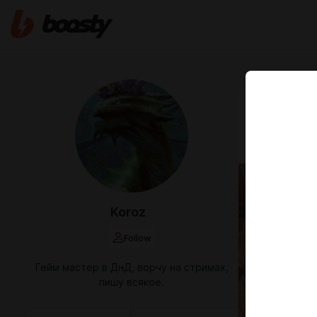
Apr 26 2025 1
[DnD 2
v0.99
Koroz
Follow
Гейм мастер в ДнД, ворчу на стримах,
пишу всякое.