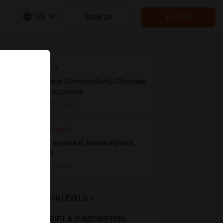
EN
SIGN UP
LOG IN
Next post
[Sage Advice Compendium] Сборник
советов мудрецов
May 02 2025 15:28
Previous post
[Эррата и вычитка] Книга игрока
2024 v.2.5
Apr 17 2025 14:40
SUBSCRIPTION LEVELS
4
GIFT A SUBSCRIPTION