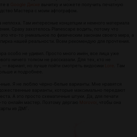
йте в
Google Диске
вычитку и можете получить печатную
одство Мастера с моим афтографом.
а неплоха. Там интересные концепции и немного материала
ения. Сразу захотелось Planescape водить, потому что
это что-то уникальное по физическим законам своего мира, а
опирка нашей реальности. Всем рекомендую для прочтения.
ора особо не удивил. Просто много имён, все лица уже
вого ничего толком не рассказали. Для тех, кто не
, — вариант, но лучше пойти смотреть видосики
Lore
. Там
ольше и подробнее.
ычные. Я не люблю чёрно-белые варианты. Мне нравятся
дожественные варианты, которые максимально передают
еста. А это просто схематичные штуки. Да, для печати
я-то онлайн мастер. Поэтому дёргаю
Morovoi
, чтобы она
карты из ДМГ.