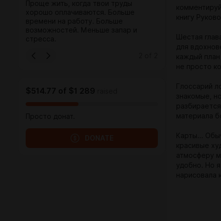
Проще жить, когда твои труды
комментиру
хорошо оплачиваются. Больше
книгу Руков
времени на работу. Больше
возможностей. Меньше запар и
Шестая глав
стресса.
для вдохнов
2
of
2
каждый план 
не просто к
Глоссарий л
$514.77
of
$1 289
raised
знакомые, но
разбирается
материала б
Просто донат.
Карты... Об
DONATE
красивые ху
атмосферу м
удобно. Но 
нарисовала 