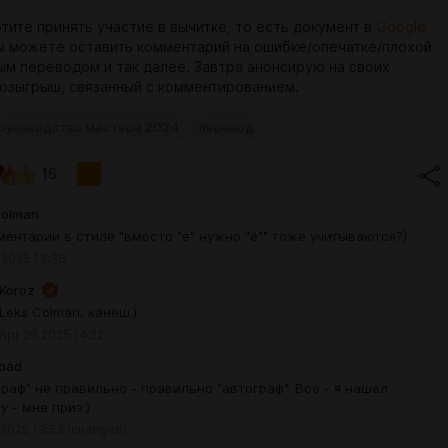
отите принять участие в вычитке, то есть документ в
Google
вы можете оставить комментарий на ошибке/опечатке/плохой
ым переводом и так далее. Завтра анонсирую на своих
озыгрыш, связанный с комментированием.
руководство мастера 2024
перевод
16
Colman
ментарии в стиле "вместо "е" нужно "ё"" тоже учитываются?)
 2025 13:36
Koroz
Leks Colman, канеш.)
Apr 26 2025 14:22
road
граф" не правильно - правильно "автограф". Все - я нашел
у - мне приз:)
 2025 13:53
(changed)