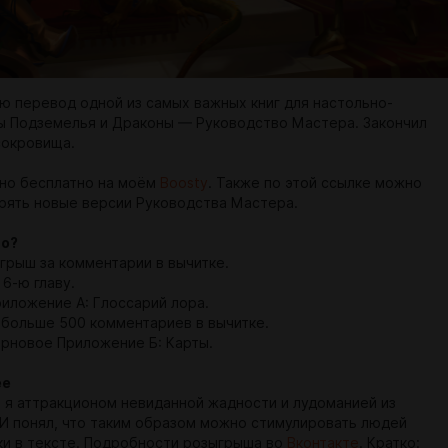
ю перевод одной из самых важных книг для настольно-
ы Подземелья и Драконы — Руководство Мастера. Закончил
сокровища.
но бесплатно на моём
Boosty
. Также по этой ссылке можно
рять новые версии Руководства Мастера.
го?
ыгрыш за комментарии в вычитке.
6-ю главу.
риложение А: Глоссарий лора.
 больше 500 комментариев в вычитке.
ерновое Приложение Б: Карты.
ее
 я аттракционом невиданной жадности и лудоманией из
 И понял, что таким образом можно стимулировать людей
ки в тексте. Подробности розыгрыша во
Вконтакте
. Кратко: