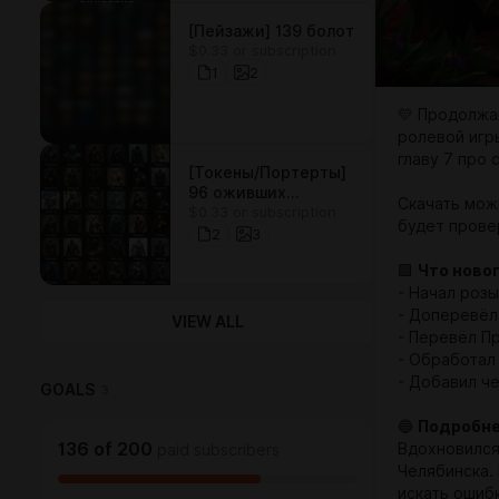
[Пейзажи] 139 болот
$0.33 or subscription
1
2
💛 Продолжа
ролевой игр
главу 7 про 
[Токены/Портерты]
96 оживших
Скачать мож
$0.33 or subscription
доспехов
будет прове
2
3
🟩
Что ново
- Начал роз
- Доперевёл 
VIEW ALL
- Перевёл П
- Обработал
- Добавил ч
GOALS
3
🔵
Подробн
136
of
200
Вдохновился
paid subscribers
Челябинска.
искать ошиб