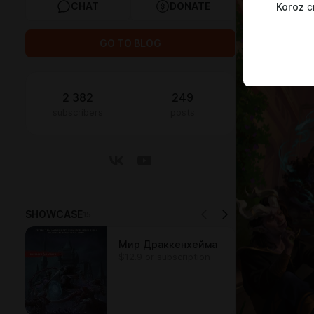
CHAT
DONATE
Koroz
cr
GO TO BLOG
2 382
249
subscribers
posts
SHOWCASE
15
Мир Драккенхейма
$12.9 or subscription