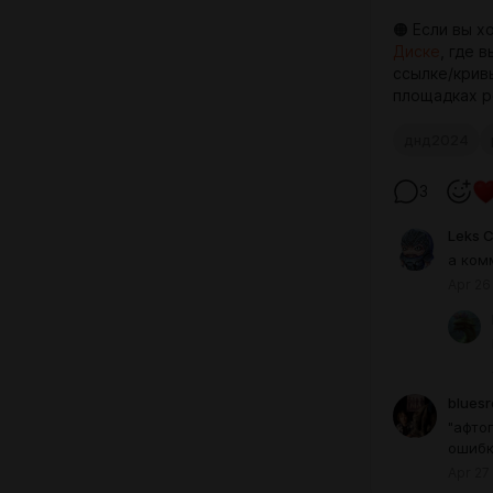
🟠 Если вы х
Диске
, где 
ссылке/крив
площадках р
днд2024
3
Leks 
а ком
Apr 26
blues
"афто
ошибк
Apr 27