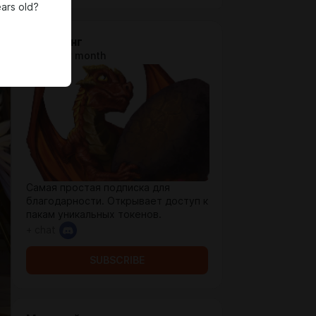
ars old?
Вирмлинг
$1.29 per month
Самая простая подписка для
благодарности. Открывает доступ к
пакам уникальных токенов.
+ chat
SUBSCRIBE