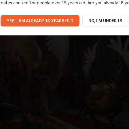
eates content for people over 18 years old. Are you already 18 ye
YES, I AM ALREADY 18 YEARS OLD
NO, I'M UNDER 18