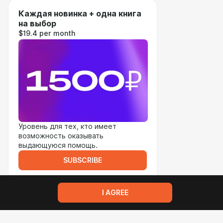
Каждая новинка + одна книга
на выбор
$19.4 per month
Уровень для тех, кто имеет
возможность оказывать
выдающуюся помощь.
SUBSCRIBE
I AGREE
Terms of service
Privacy policy
Brand
Support