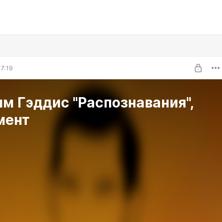
7:19
м Гэддис "Распознавания",
мент