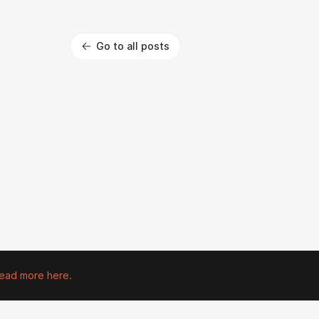
Go to all posts
ead more here.
 property of their respective owners.