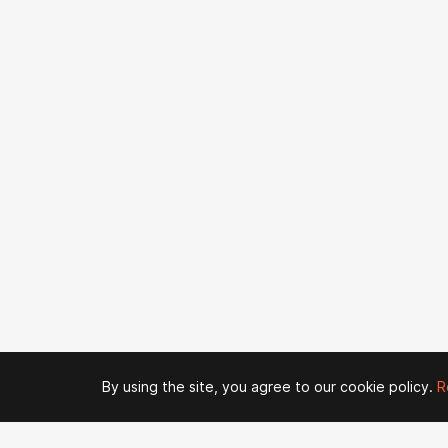
By using the site, you agree to our cookie policy.
R
© 2026 Zaya Solutions Limited. All rights reserved. All trademarks are the