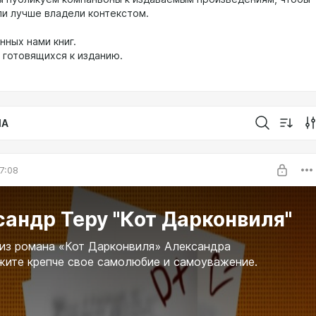
ли лучше владели контекстом.
нных нами книг.
, готовящихся к изданию.
IA
7:08
андр Теру "Кот Дарконвиля"
из романа «Кот Дарконвиля» Александра
жите крепче свое самолюбие и самоуважение.