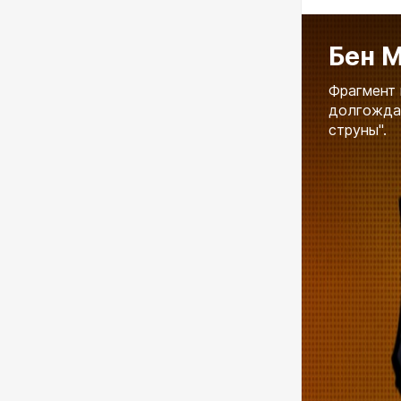
Бен М
Фрагмент 
долгождан
струны".