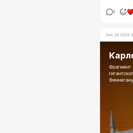
1
Dec 29 2025 
Карло
Фрагмент 
гигантско
Финнеган