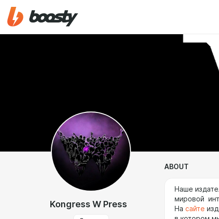
ABOUT
Наше издате
мировой инт
Kongress W Press
На
сайте
изд
в котором м