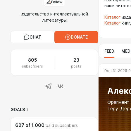
Follow
наши читате
издательство интеллектуальной
Каталог
изда
литературы
Каталог
книг
CHAT
DONATE
FEED
MED
805
23
subscribers
posts
Dec 31 2025 0
Алекс
Фрагмент 
Теру. Дер
GOALS
1
627
of
1 000
paid subscribers