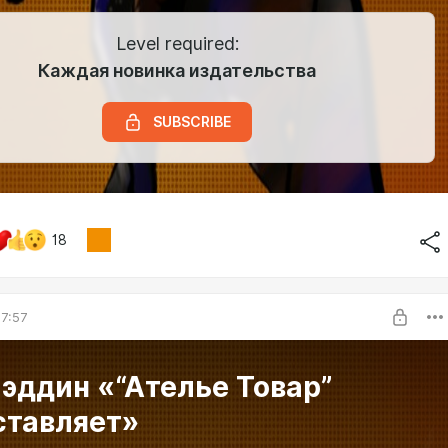
Level required:
Каждая новинка издательства
SUBSCRIBE
18
7:57
эддин «“Ателье Товар”
ставляет»