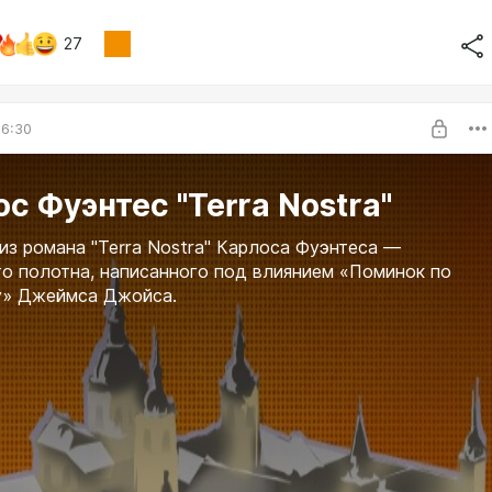
27
06:30
с Фуэнтес "Terra Nostra"
из романа "Terra Nostrа" Карлоса Фуэнтеса —
го полотна, написанного под влиянием «Поминок по
у» Джеймса Джойса.