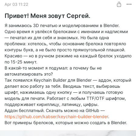
Apr 03 11:22
Привет! Меня зовут Сергей.
Я занимаюсь 3D печатью и моделированием в Blender.
Одно время я увлёкся брелоками с именами и надписями
— печатал их для себя и знакомых. Но была одна
проблема: хотелось, чтобы основание брелока повторяло
контуры букв, а не было просто прямоугольной плашкой.
Красиво — но в ручном режиме на каждый брелок уходило
по 15-25 минут.
В какой-то момент я подумал: а почему бы не
автоматизировать это?
Так появился Keychain Builder для Blender — аддон, который
делает всю работу за тебя. Вводишь текст, выбираешь
шрифт, нажимаешь одну кнопку — и получаешь готовую
модель для печати. Работает с любым TTF/OTF шрифтом,
поддерживает кириллицу, латиницу, цифры.
Аддон бесплатный. Скачать можно на GitHub —
https://github.com/kabser/keychain-builder-blender
.
Вот примеры брелоков, которые можно создать в Blender.