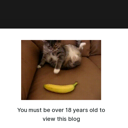
2:06
ийский чёрный ящик ~Отчёт
ссора-садиста~] Глава 13 -
 Black Box ~Do-S Kyoujyu no
ken Report~
You must be over 18 years old to
view this blog