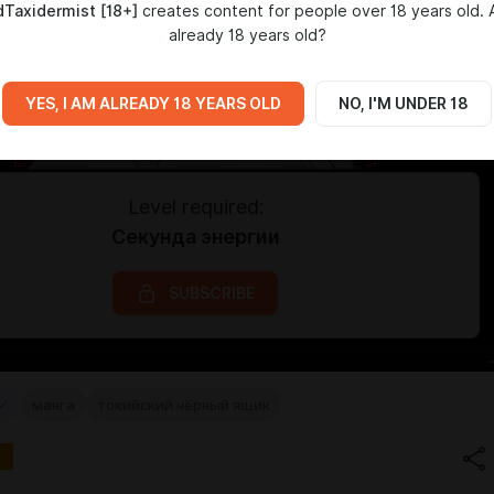
Taxidermist [18+]
creates content for people over 18 years old. 
already 18 years old?
YES, I AM ALREADY 18 YEARS OLD
NO, I'M UNDER 18
Level required:
Секунда энергии
SUBSCRIBE
манга
токийский чёрный ящик