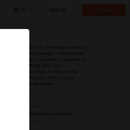
EN
SIGN UP
LOG IN
Next post
[Mede little Roy ~Истинная личность
ведьмы-неудачницы — сильнейшая
дьяволица, что питается спермой~]
Глава 3 - Mede little Roy
~Ochikobore Majo no Shoutai wa,
Seieki (Maryoku) o Kate to Suru
Saikyou no Akuma de~
Aug 31 2025 10:22
Previous post
Опрос о добавлении архивов
Mar 10 2025 11:58