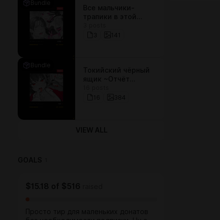
Bundle
Все мальчики-
трапики в этой
3 posts
айдол-группе -
ярые активы
3
141
Bundle
Токийский чёрный
ящик ~Отчёт
16 posts
профессора-
садиста~
16
384
VIEW ALL
GOALS
1
$15.18
of
$516
raised
Просто тир для маленьких донатов