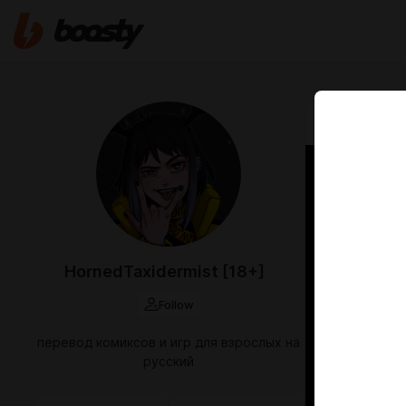
Jun 03 2025 1
[Ток
профе
Tokyo
HornedTaxidermist [18+]
Nanji
Follow
перевод комиксов и игр для взрослых на
русский