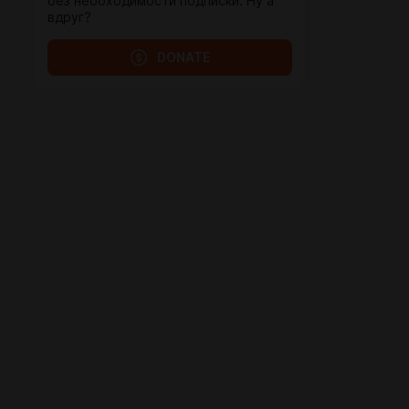
без необходимости подписки. Ну а
вдруг?
DONATE