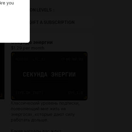
Are you
SUBSCRIPTION LEVELS
3
GIFT A SUBSCRIPTION
Секунда энергии
$1.29 per month
Классический уровень подписки,
позволяющий мне жить на
энергосах, которые дают силу
работать дольше.
Какие награды вас ждут: