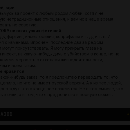
ой, юри
зьмусь за проект с любым родом любви, хотя я не
ую нетрадиционные отношения, и вам их в наше время
овать не советую.
ВОЖУ никаких узких фетишей
ь, фартинг, инсектофилия, копрофилия и т. д., и т. п. И
ия с изменами. Впрочем, последние два за редким
 могут присутствовать. Я могу прикрыть глаза на
инсект, на какую-нибудь дичь с убийством в конце, но не
ля меня мерзость с отходами жизнедеятельности,
ием и всем таким.
мне нравится
какой-нибудь заказ, то я предпочитаю переводить то, что
цепило, но что не имеет русской версии. А я из тех людей,
рно ждут, что в конце все поженятся. Не в том смысле, что
ые очки, а в том, что я предпочитаю в порнухе сюжет.