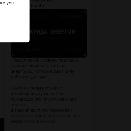
Are you
$1.29 per month
Классический уровень подписки,
позволяющий мне жить на
энергосах, которые дают силу
работать дольше.
Какие награды вас ждут:
⧗ Ранний доступ к патчам
переводов игр спустя одну-две
недели
⧗ Ранний доступ к переводам
комиксов и манги спустя полторы
недели после выхода