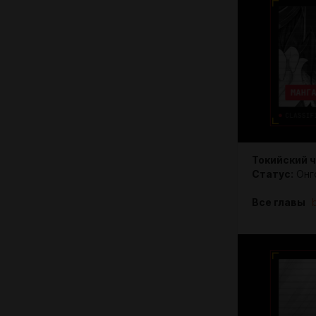
Токийский 
Статус:
Онг
Все главы