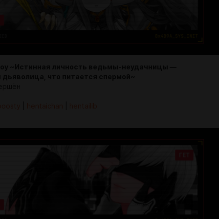
e Roy ~Истинная личность ведьмы-неудачницы —
 дьяволица, что питается спермой~
ершён
boosty
|
hentaichan
|
hentailib