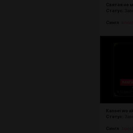
Святая не 
Статус:
Зав
Сингл
boos
Kansei wo a
Статус:
Зав
Сингл
boos