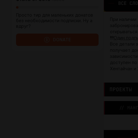
Просто тир для маленьких донатов
При наличии
без необходимости подписки. Ну а
забронирова
вдруг?
открываться
!!!
Один подп
DONATE
Все детали з
получает дос
зависимости
доступен по
Хентайчан и