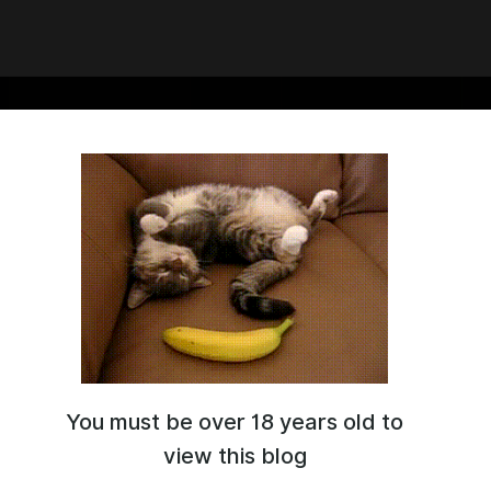
You must be over 18 years old to
view this blog
axidermist
. Можно просто
Олень
— скромный переводчик,