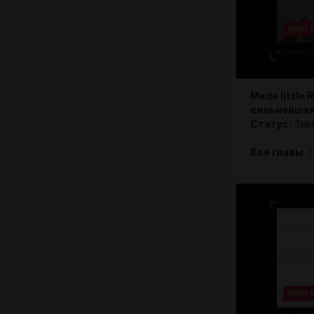
Mede littl
сильнейшая
Статус:
Зав
Все главы