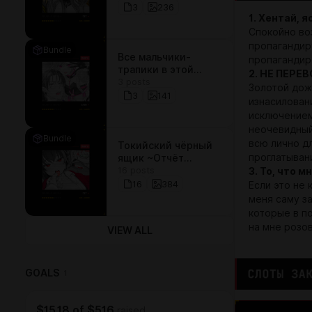
— сильнейшая
3
236
1. Хентай, я
дьяволица, что
питается спермой~
Спокойно во
пропагандир
Bundle
Все мальчики-
пропагандир
трапики в этой
2. НЕ ПЕРЕ
3 posts
айдол-группе -
Золотой дожд
ярые активы
3
141
изнасилован
исключением
неочевидный 
Bundle
всю лично д
Токийский чёрный
проглатыван
ящик ~Отчёт
16 posts
профессора-
3. То, что 
садиста~
16
384
Если это не 
меня саму за
которые в по
на мне розов
VIEW ALL
GOALS
1
$15.18
of
$516
raised