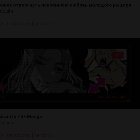
может отвергнуть искреннюю любовь молодого рыцаря
ершён
ty
|
hentaichan
|
hentailib
kiramta TSF Manga
ершён
ty
|
hentaichan
|
hentailib