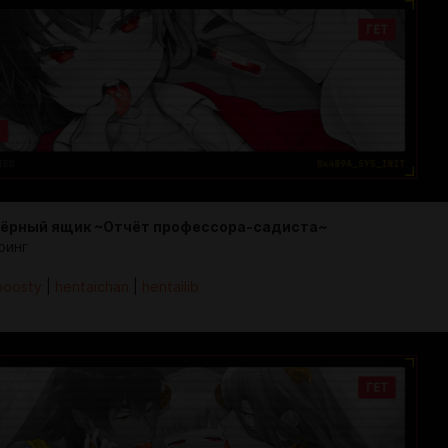
чёрный ящик ~Отчёт профессора-садиста~
оинг
boosty
|
hentaichan
|
hentailib