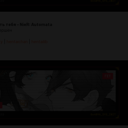
ть тебя – NieR: Automata
ершён
ty
|
hentaichan
|
hentailib