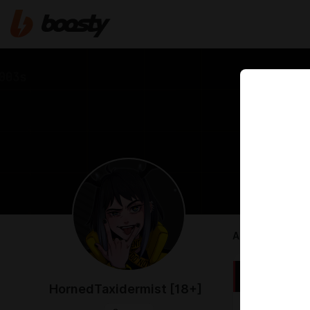
ABOUT
HornedTaxidermist [18+]
Я —
HornedT