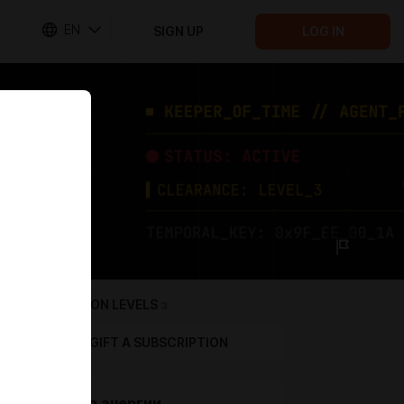
EN
SIGN UP
LOG IN
SUBSCRIPTION LEVELS
3
GIFT A SUBSCRIPTION
Секунда энергии