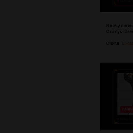
Я хочу люби
Статус:
Зав
Сингл
boos