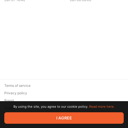
Terms of service
Privacy policy
Brand
By using the site, you agree to our cookie policy.
Read more here.
Support
© 2026 Zaya Solutions Limited. All rights reserved. All trademarks
I AGREE
are the property of their respective owners.