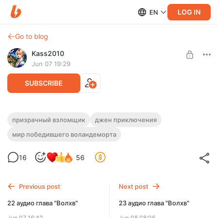
LOG IN
EN
Go to blog
Kass2010
Jun 07 19:29
SUBSCRIBE
Глава 8. В круге первом
призрачный взломщик
джен приключения
мир победившего воландеморта
Level required:
Джеральда подозревают, и потому подвергают усиленному
Любитель, 300 руб. Это же не много?
допросу...
16
56
UNLOCK POST
Previous post
Next post
22 аудио глава "Волхв"
23 аудио глава "Волхв"
Jun 07 16:42
Jun 08 08:06