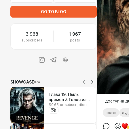
GO TO BLOG
3 968
1 967
subscribers
posts
SHOWCASE
874
Глава 19. Пыль
времен & Голос из
доступна д
$0.65 or subscription
прошлого
1
волхв
ауд