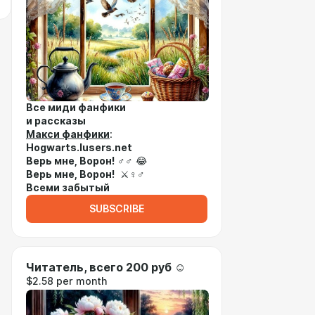
Все миди фанфики
и рассказы
Макси фанфики
:
Hogwarts.lusers.net
Верь мне, Ворон!
♂♂ 😂
Верь мне, Ворон!
⚔♀♂
Всеми забытый
SUBSCRIBE
Читатель, всего 200 руб ☺
$2.58 per month