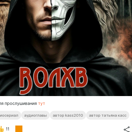
ля прослушивания
тут
иосериал
аудиоглавы
автор kass2010
автор татьяна касс
11