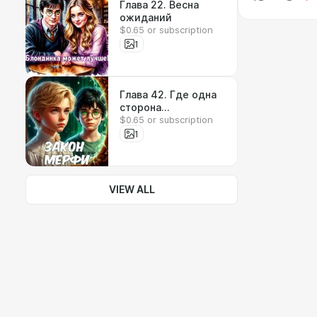
Глава 22. Весна
ожиданий
$0.65 or subscription
1
Глава 42. Где одна
сторона
$0.65 or subscription
лицедействует, а
другая прикасается
1
к тайне
VIEW ALL