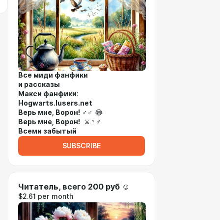
Все миди фанфики
и рассказы
Макси фанфики
:
Hogwarts.lusers.net
Верь мне, Ворон!
♂♂ 😂
Верь мне, Ворон!
⚔♀♂
Всеми забытый
SUBSCRIBE
Читатель, всего 200 руб ☺
$2.61 per month