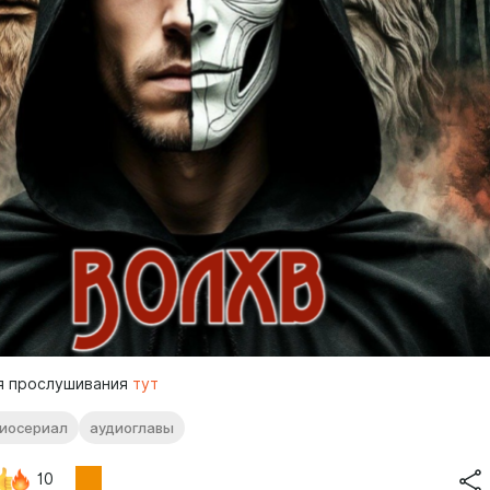
я прослушивания
тут
иосериал
аудиоглавы
10