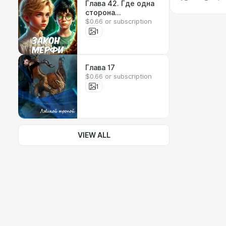
Глава 42. Где одна
сторона
$0.66 or subscription
лицедействует, а
другая прикасается
1
к тайне
Глава 17
$0.66 or subscription
1
VIEW ALL