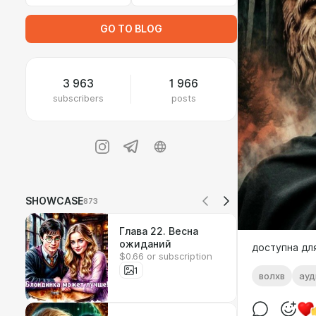
GO TO BLOG
3 963
1 966
subscribers
posts
SHOWCASE
873
Глава 22. Весна
ожиданий
доступна дл
$0.66 or subscription
1
волхв
ауд