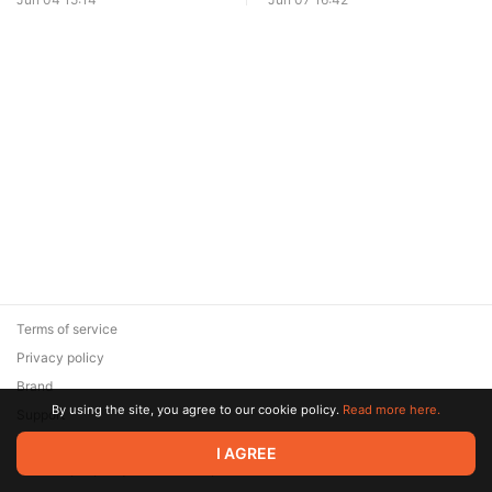
Terms of service
Privacy policy
Brand
By using the site, you agree to our cookie policy.
Read more here.
Support
© 2026 Zaya Solutions Limited. All rights reserved. All trademarks
I AGREE
are the property of their respective owners.