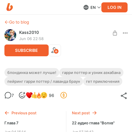
LOG IN
EN
Go to blog
Kass2010
Jun 06 22:58
SUBSCRIBE
Глава 18. Предварительные меры
блондинка может лучше!
гарри поттер и узник азкабана
пейринг гарри поттер / лаванда браун
гет приключения
Level required:
Сириус готовит Блэк-Хаус для встречи с Амелией Боунс. Та
Любитель, 300 руб. Это же не много?
понимает, что он не виновен. Они думают на д тем, как
оправдать Блэка
7
96
UNLOCK POST
Previous post
Next post
Глава 7
22 аудио глава "Волхв"
Jun 04 15:14
Jun 07 16:42