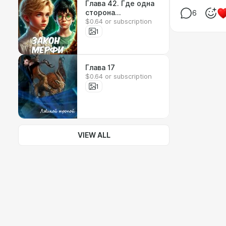
Глава 42. Где одна
сторона
6
$0.64 or subscription
лицедействует, а
другая прикасается
1
к тайне
Глава 17
$0.64 or subscription
1
VIEW ALL