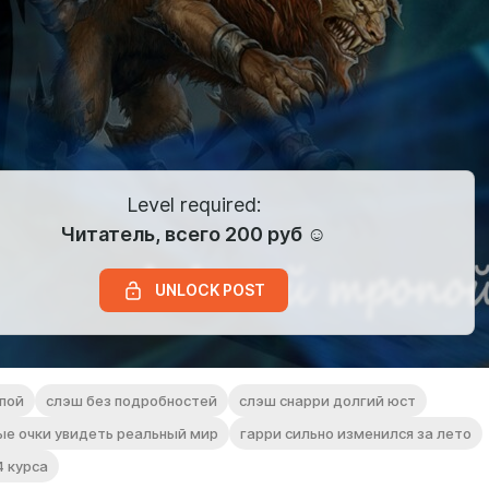
Level required:
Читатель, всего 200 руб ☺
UNLOCK POST
пой
слэш без подробностей
слэш снарри долгий юст
ые очки увидеть реальный мир
гарри сильно изменился за лето
4 курса