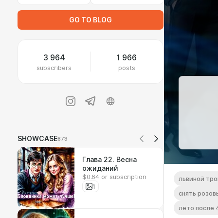
GO TO BLOG
3 964
1 966
subscribers
posts
SHOWCASE
873
Глава 22. Весна
ожиданий
$0.64 or subscription
львиной тро
1
снять розов
лето после 