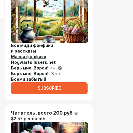
Все миди фанфики
и рассказы
Макси фанфики
:
Hogwarts.lusers.net
Верь мне, Ворон!
♂♂ 😂
Верь мне, Ворон!
⚔♀♂
Всеми забытый
SUBSCRIBE
Читатель, всего 200 руб ☺
$2.57 per month