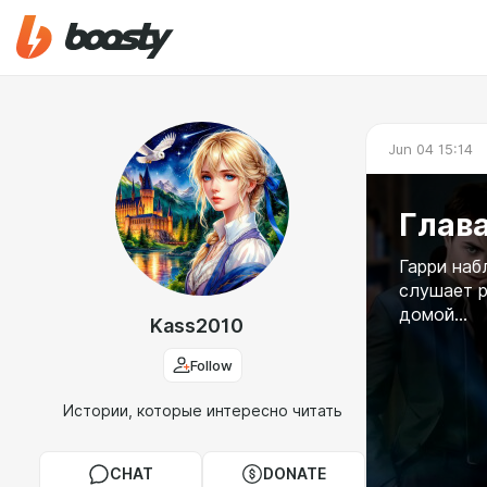
Jun 04 15:14
Глава
Гарри наб
слушает р
домой...
Kass2010
Follow
Истории, которые интересно читать
CHAT
DONATE