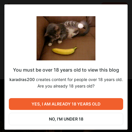
LOG IN
EN
Go to blog
karadras200
Nov 13 2024 16:54
SUBSCRIBE
Fractured Realms / Расколотые царства -
You must be over 18 years old to view this blog
перевод версии 0.4
karadras200
creates content for people over 18 years old.
Are you already 18 years old?
YES, I AM ALREADY 18 YEARS OLD
NO, I'M UNDER 18