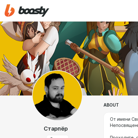
ABOUT
От имени Св
Непосвященн
Старпёр
Проходите, 