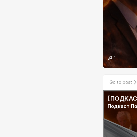
1
Go to post
[ПОДКАСТ
Подкаст П