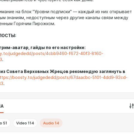
имание на блок "Уровни подписки" — каждый из них открывает
вым знаниям, недоступным через другие каналы связи между
енным Горячим Пирожком.
ПОСТЫ:
трим-аватар, гайды по его настройке:
ty.to/judgededd/posts/4cbb9460-f672-40f3-8160-
3
.
 из Совета Верховных Жрецов рекомендую заглянуть в
ttps://boosty.to/judgededd/posts/67daacbc-5101-4dd9-92cd-
83
.
IA
o
51
Video
114
Audio
14