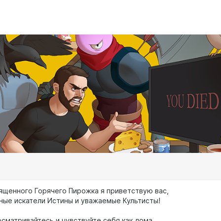
ященного Горячего Пирожка я приветствую вас,
ые искатели Истины и уважаемые Культисты!
осматривайтесь и чувствуйте себя как дома.