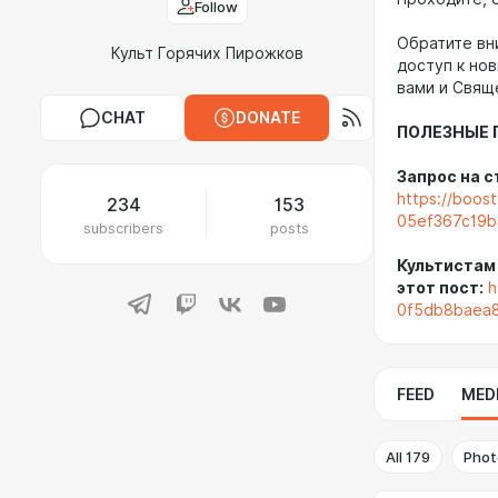
Follow
Обратите вн
Культ Горячих Пирожков
доступ к но
вами и Свящ
CHAT
DONATE
ПОЛЕЗНЫЕ 
Запрос на с
https://boos
234
153
05ef367c19b
subscribers
posts
Культистам
этот пост:
h
0f5db8baea
FEED
MED
All
179
Phot