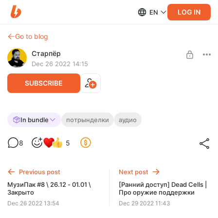
LOG IN
EN
Go to blog
Старпёр
Dec 26 2022 14:15
SUBSCRIBE
[АУДИО] Потрынделки #35,
In bundle
потрынделки
аудио
расширенная версия
Level required:
8
5
Жрец
Рассказываю о "Черной Пантере 2", "Черном Адаме",
"Самаритянине" со Сталлоне и триллере "В эфире" с Мэлом
SUBSCRIBE
Гибсоном.
Previous post
Next post
МузиПак #8 \ 26.12 - 01.01 \
[Ранний доступ] Dead Cells |
Закрыто
Про оружие поддержки
Dec 26 2022 13:54
Dec 29 2022 11:43