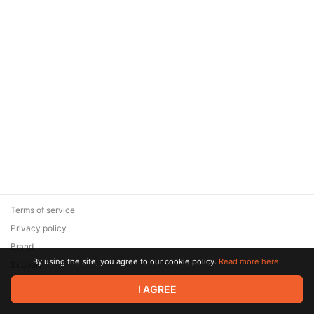
Terms of service
Privacy policy
Brand
By using the site, you agree to our cookie policy.
Read more here.
Support
© 2026 Zaya Solutions Limited. All rights reserved. All trademarks
I AGREE
are the property of their respective owners.