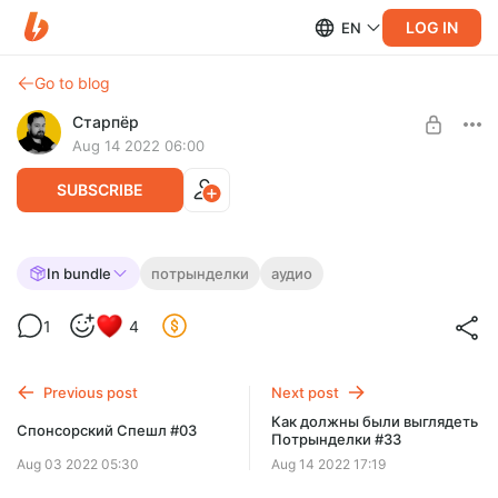
LOG IN
EN
Go to blog
Старпёр
Aug 14 2022 06:00
SUBSCRIBE
[АУДИО] Потрынделки #33,
In bundle
потрынделки
аудио
расширенная версия
Level required:
1
4
Жрец
Рассказываю о "Сером человеке", нетфликсовском
"Resident Evil", новой части "Хищника" и последнем романе
SUBSCRIBE
Стивена Кинга.
Previous post
Next post
Как должны были выглядеть
Спонсорский Спешл #03
Потрынделки #33
Aug 03 2022 05:30
Aug 14 2022 17:19