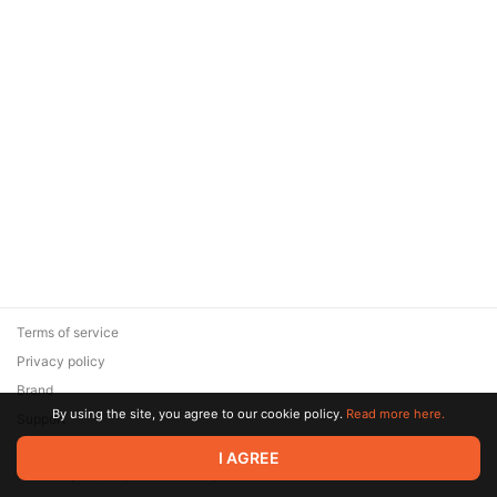
Terms of service
Privacy policy
Brand
By using the site, you agree to our cookie policy.
Read more here.
Support
© 2026 Zaya Solutions Limited. All rights reserved. All trademarks
I AGREE
are the property of their respective owners.