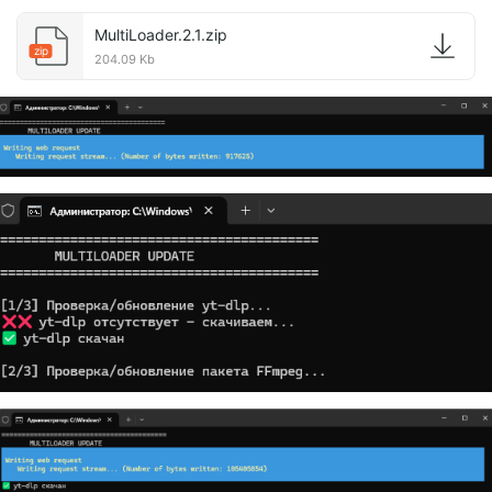
MultiLoader.2.1.zip
zip
204.09 Kb