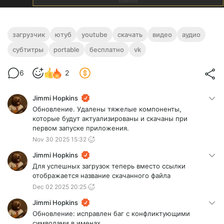
загрузчик
ютуб
youtube
скачать
видео
аудио
субтитры
portable
бесплатно
vk
6
2
Jimmi Hopkins
Обновление. Удалены тяжелые компоненты,
которые будут актуализированы и скачаны при
первом запуске приложения.
Nov 30 2025 15:32
Jimmi Hopkins
Для успешных загрузок теперь вместо ссылки
отображается название скачанного файла
Dec 02 2025 20:25
Jimmi Hopkins
Обновление: исправлен баг с конфликтующими
символами в именах