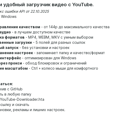
и удобный загрузчик видео с YouTube.
с ошибки API от 22.10.2025
Windows
правление качеством
- от 144p до максимального качества
 аудио
- в лучшем доступном качестве
ка форматов
- MP4, WEBM, MKV с умным выбором
енные загрузки
- 5 полей для разных ссылок
ый запуск
- без установки и настроек
анение настроек
- запоминает папку и качество/формат
 интерфейс
- оптимизирован для Windows
ерез прокси
- обход блокировок и ограничений
ие масштабом
- Ctrl + колесо мыши для комфортного
ваться:
рхив с GitHub
ть в любую папку
 YouTube-Downloader.hta
ссылку и скачать
ановки, рекламы и лишних настроек.