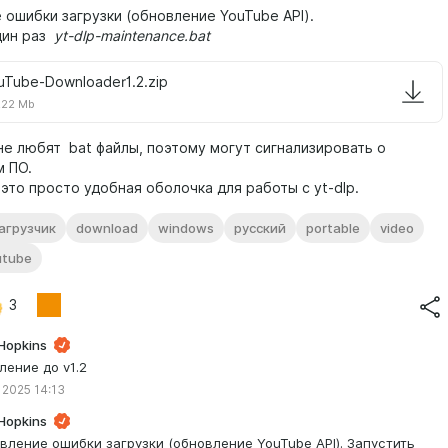
 ошибки загрузки (обновление YouTube API).
дин раз
yt-dlp-maintenance.bat
uTube-Downloader1.2.zip
.22 Mb
не любят bat файлы, поэтому могут сигнализировать о
 ПО.
это просто удобная оболочка для работы с yt-dlp.
агрузчик
download
windows
русский
portable
video
utube
3
Hopkins
ление до v1.2
 2025 14:13
Hopkins
вление ошибки загрузки (обновление YouTube API). Запустить