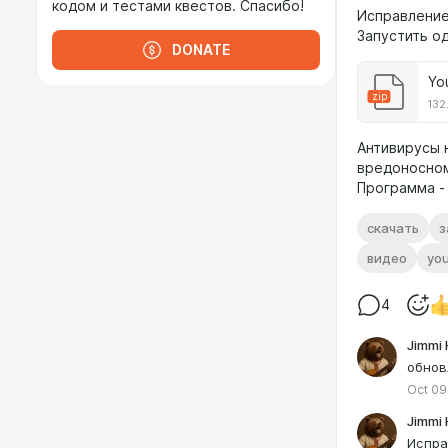
кодом и тестами квестов. Спасибо!
Исправление
Запустить о
DONATE
Yo
zip
132
Антивирусы 
вредоносном
Программа - 
скачать
з
видео
yo
4
Jimmi 
обнов
Oct 09
Jimmi 
Испра