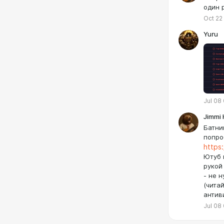
один р
Oct 22
Yuru
Jul 08
Jimmi 
Батни
попро
https
Ютуб 
рукой
- не 
(чита
антив
Jul 08