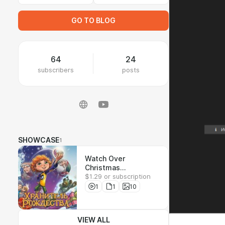
GO TO BLOG
64
24
subscribers
posts
SHOWCASE
1
Watch Over
Christmas
$1.29 or subscription
русификатор
1
1
10
VIEW ALL