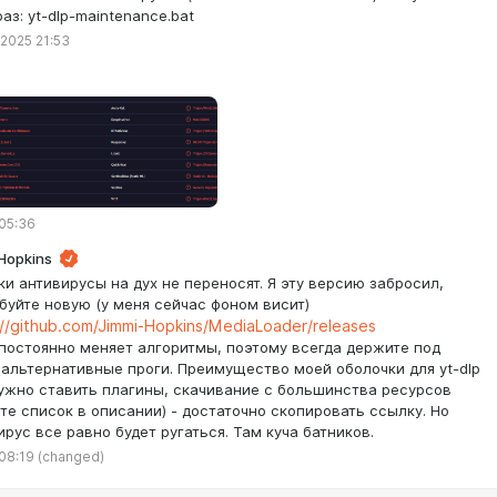
аз: yt-dlp-maintenance.bat
 2025 21:53
 05:36
Hopkins
ки антивирусы на дух не переносят. Я эту версию забросил,
буйте новую (у меня сейчас фоном висит)
://github.com/Jimmi-Hopkins/MediaLoader/releases
постоянно меняет алгоритмы, поэтому всегда держите под
 альтернативные проги. Преимущество моей оболочки для yt-dlp
нужно ставить плагины, скачивание с большинства ресурсов
йте список в описании) - достаточно скопировать ссылку. Но
ирус все равно будет ругаться. Там куча батников.
 08:19
(changed)