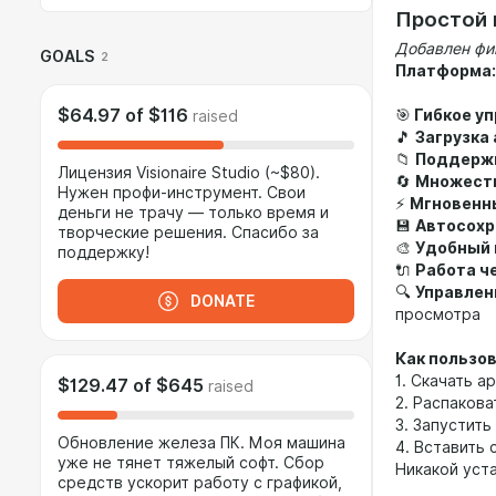
Простой 
Добавлен фик
GOALS
2
Платформа:
$64.97
of
$116
🎯
Гибкое у
raised
🎵
Загрузка
📁
Поддерж
Лицензия Visionaire Studio (~$80).
🔄
Множеств
Нужен профи-инструмент. Свои
⚡
Мгновенн
деньги не трачу — только время и
💾
Автосохр
творческие решения. Спасибо за
🎨
Удобный
поддержку!
🔌
Работа ч
🔍
Управлен
DONATE
просмотра
Как пользо
1. Скачать а
$129.47
of
$645
raised
2. Распакова
3. Запустить
Обновление железа ПК. Моя машина
4. Вставить 
уже не тянет тяжелый софт. Сбор
Никакой уст
средств ускорит работу с графикой,